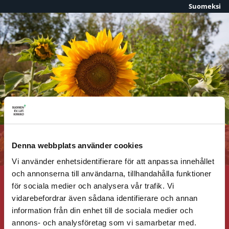
Suomeksi
Skip to content
Tack
Denna webbplats använder cookies
Vi använder enhetsidentifierare för att anpassa innehållet
och annonserna till användarna, tillhandahålla funktioner
för sociala medier och analysera vår trafik. Vi
Psalm 306b – Tack min Gud för vad som varit
vidarebefordrar även sådana identifierare och annan
information från din enhet till de sociala medier och
Psalm 306a – Tack min Gud för vad som varit
annons- och analysföretag som vi samarbetar med.