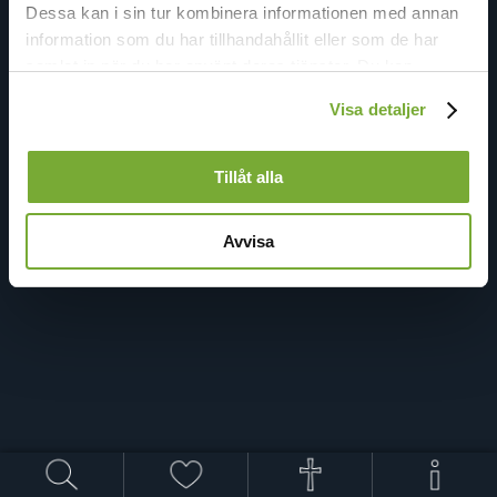
Dessa kan i sin tur kombinera informationen med annan
information som du har tillhandahållit eller som de har
samlat in när du har använt deras tjänster. Du kan
förändra användningen av kakor genom att förändra
Visa detaljer
inställningarna från
Kakor (cookies)
-länken i nedre delen
av sidan.
Tillåt alla
Avvisa