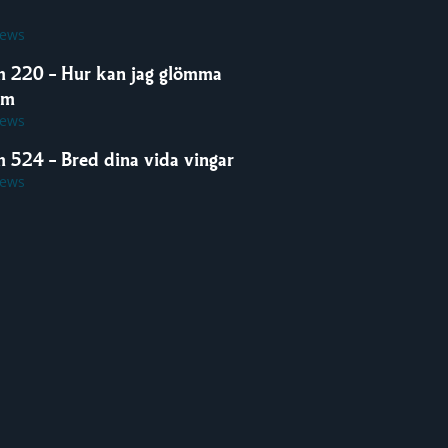
iews
m 220 – Hur kan jag glömma
om
iews
m 524 – Bred dina vida vingar
iews