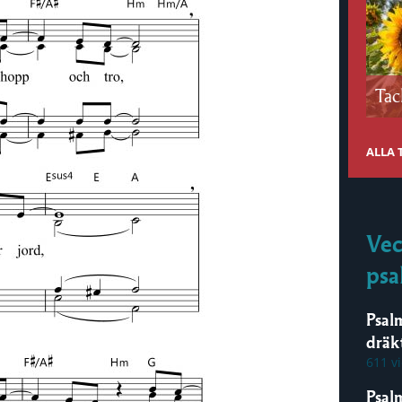
Tac
ALLA
Vec
psa
Psal
dräk
611 v
Psal