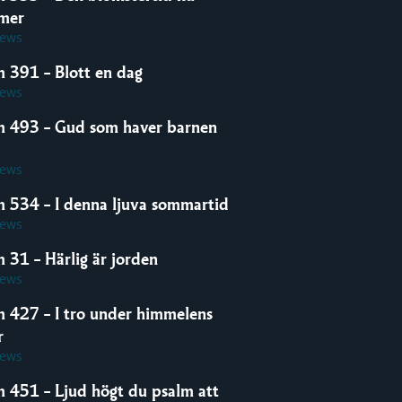
mer
iews
m 391 – Blott en dag
iews
m 493 – Gud som haver barnen
iews
m 534 – I denna ljuva sommartid
iews
 31 – Härlig är jorden
iews
m 427 – I tro under himmelens
r
iews
m 451 – Ljud högt du psalm att