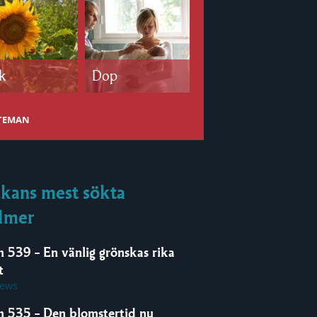
k
Dop
Bröllop
 TEMAN
kans mest sökta
lmer
m 539 – En vänlig grönskas rika
t
iews
m 535 – Den blomstertid nu