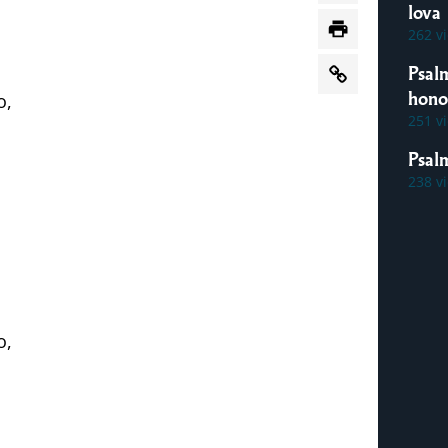
lova
262 v
Psal
hon
o,
251 v
Psal
238 v
o,