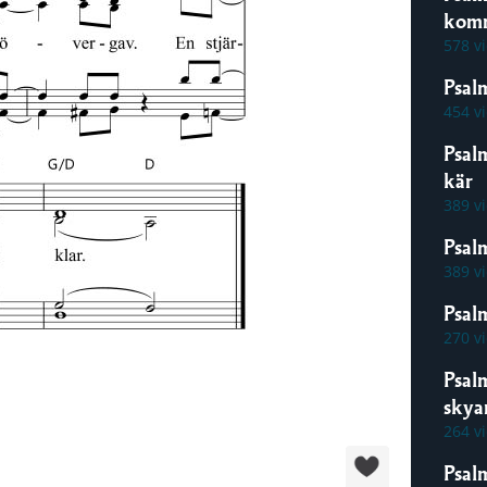
kom
578 v
Psal
454 v
Psal
kär
389 v
Psal
389 v
Psalm
270 v
Psal
skya
264 v
Psal