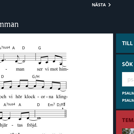
NÄSTA
timman
TIL
SÖK
Hae 
PSAL
PSALM
TEM