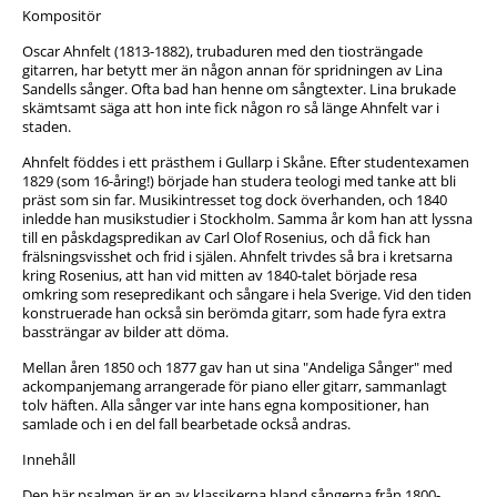
Kompositör
Oscar Ahnfelt (1813-1882), trubaduren med den tiosträngade
gitarren, har betytt mer än någon annan för spridningen av Lina
Sandells sånger. Ofta bad han henne om sångtexter. Lina brukade
skämtsamt säga att hon inte fick någon ro så länge Ahnfelt var i
staden.
Ahnfelt föddes i ett prästhem i Gullarp i Skåne. Efter studentexamen
1829 (som 16-åring!) började han studera teologi med tanke att bli
präst som sin far. Musikintresset tog dock överhanden, och 1840
inledde han musikstudier i Stockholm. Samma år kom han att lyssna
till en påskdagspredikan av Carl Olof Rosenius, och då fick han
frälsningsvisshet och frid i själen. Ahnfelt trivdes så bra i kretsarna
kring Rosenius, att han vid mitten av 1840-talet började resa
omkring som resepredikant och sångare i hela Sverige. Vid den tiden
konstruerade han också sin berömda gitarr, som hade fyra extra
bassträngar av bilder att döma.
Mellan åren 1850 och 1877 gav han ut sina "Andeliga Sånger" med
ackompanjemang arrangerade för piano eller gitarr, sammanlagt
tolv häften. Alla sånger var inte hans egna kompositioner, han
samlade och i en del fall bearbetade också andras.
Innehåll
Den här psalmen är en av klassikerna bland sångerna från 1800-