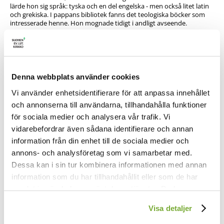
lärde hon sig språk: tyska och en del engelska - men också litet latin
och grekiska. I pappans bibliotek fanns det teologiska böcker som
intresserade henne. Hon mognade tidigt i andligt avseende.
Från år 1845 finns ett anteckningsbok med titeln "Barndoms-Försök
av Carolina Sandell". Som trettonåring skrev hon en dikt på om det
gamla askträdet som växte på prästgårdens gårdsplan. Den hade 21
strofer som har ett visst intresse också för sången Tryggare kan
ingen vara. Stroferna 1, 2 och 9 lyder, citerade efter hennes biograf,
Denna webbplats använder cookies
hymnologen Oscar Lövgren:
Vi använder enhetsidentifierare för att anpassa innehållet
Den gamla asken
och annonserna till användarna, tillhandahålla funktioner
1. O gamla Ask, hur vördnadsvärd du står
för sociala medier och analysera vår trafik. Vi
och hjässan stolt, högt upp mot molnen höjer,
vidarebefordrar även sådana identifierare och annan
hur skönt du grönskar med var nyfödd vår,
med härlig svalka du oss ock förnöjer.
information från din enhet till de sociala medier och
annons- och analysföretag som vi samarbetar med.
2. Du lyfter majestätiskt kronan opp,
och vindarna på dina grenar gunga
Dessa kan i sin tur kombinera informationen med annan
så väl, som fåglars fria glada tropp,
information som du har tillhandahållit eller som de har
som så förnöjda där sin lovsång sjunga.
samlat in när du har använt deras tjänster. Du kan
9. Hur mången gång har månens bleka sken
förändra användningen av kakor genom att förändra
du under stilla vinternatten skådat?
Visa detaljer
inställningarna från
Kakor (cookies)
-länken i nedre delen
Och alla stjärnorna på fästet sen,
hur mången gång ha de dig dagen bådat?