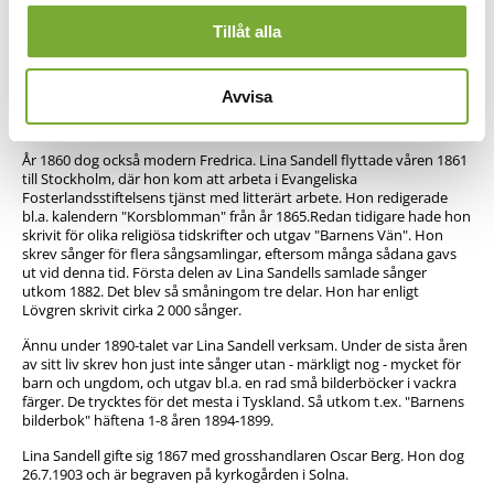
av sidan.
Tillåt alla
Fadern dog tragiskt genom en drunkningsolycka under en båtresa
1858, och detta påverkade naturligtvis också Lina Sandell, som blev
vittne till händelsen. "Sången är ur sorg upprunnen" lyder ett
Avvisa
gammalt talesätt. Olyckan gav upphov till sången "Herre, ditt namn
är ett fäste i nöden".
År 1860 dog också modern Fredrica. Lina Sandell flyttade våren 1861
till Stockholm, där hon kom att arbeta i Evangeliska
Fosterlandsstiftelsens tjänst med litterärt arbete. Hon redigerade
bl.a. kalendern "Korsblomman" från år 1865.Redan tidigare hade hon
skrivit för olika religiösa tidskrifter och utgav "Barnens Vän". Hon
skrev sånger för flera sångsamlingar, eftersom många sådana gavs
ut vid denna tid. Första delen av Lina Sandells samlade sånger
utkom 1882. Det blev så småningom tre delar. Hon har enligt
Lövgren skrivit cirka 2 000 sånger.
Ännu under 1890-talet var Lina Sandell verksam. Under de sista åren
av sitt liv skrev hon just inte sånger utan - märkligt nog - mycket för
barn och ungdom, och utgav bl.a. en rad små bilderböcker i vackra
färger. De trycktes för det mesta i Tyskland. Så utkom t.ex. "Barnens
bilderbok" häftena 1-8 åren 1894-1899.
Lina Sandell gifte sig 1867 med grosshandlaren Oscar Berg. Hon dog
26.7.1903 och är begraven på kyrkogården i Solna.