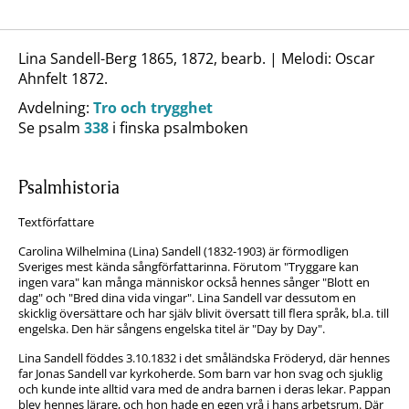
Lina Sandell-Berg 1865, 1872, bearb. | Melodi: Oscar
Ahnfelt 1872.
Avdelning:
Tro och trygghet
Se psalm
338
i finska psalmboken
Psalmhistoria
Textförfattare
Carolina Wilhelmina (Lina) Sandell (1832-1903) är förmodligen
Sveriges mest kända sångförfattarinna. Förutom "Tryggare kan
ingen vara" kan många människor också hennes sånger "Blott en
dag" och "Bred dina vida vingar". Lina Sandell var dessutom en
skicklig översättare och har själv blivit översatt till flera språk, bl.a. till
engelska. Den här sångens engelska titel är "Day by Day".
Lina Sandell föddes 3.10.1832 i det småländska Fröderyd, där hennes
far Jonas Sandell var kyrkoherde. Som barn var hon svag och sjuklig
och kunde inte alltid vara med de andra barnen i deras lekar. Pappan
blev hennes lärare, och hon hade en egen vrå i hans arbetsrum. Där