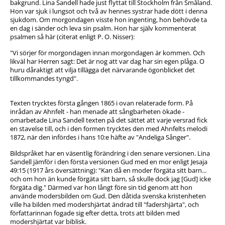
bakgrund. Lina Sandell hade just flyttat till Stockholm från Småland.
Hon var sjuk i lungsot och två av hennes systrar hade dött i denna
sjukdom. Om morgondagen visste hon ingenting, hon behövde ta
en dag i sänder och leva sin psalm. Hon har själv kommenterat
psalmen så här (citerat enligt P. O. Nisser):
"Vi sörjer för morgondagen innan morgondagen är kommen. Och
likväl har Herren sagt: Det är nog att var dag har sin egen plåga. O
huru dåraktigt att vilja tillägga det närvarande ögonblicket det
tillkommandes tyngd".
Texten trycktes första gången 1865 i ovan relaterade form. På
inrådan av Ahnfelt - han menade att sångbarheten ökade -
omarbetade Lina Sandell texten på det sättet att varje versrad fick
en stavelse till, och i den formen trycktes den med Ahnfelts melodi
1872, när den infördes i hans 10:e häfte av "Andeliga Sånger".
Bildspråket har en väsentlig förändring i den senare versionen. Lina
Sandell jämför i den första versionen Gud med en mor enligt Jesaja
49:15 (1917 års översättning): "Kan då en moder förgäta sitt barn...
och om hon än kunde förgäta sitt barn, så skulle dock jag [Gud] icke
förgäta dig." Därmed var hon långt före sin tid genom att hon
använde modersbilden om Gud. Den dåtida svenska kristenheten
ville ha bilden med modershjärtat ändrad till "fadershjärta", och
författarinnan fogade sig efter detta, trots att bilden med
modershjärtat var biblisk.