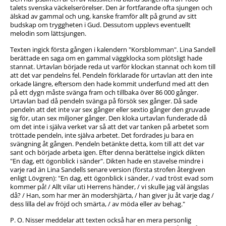
talets svenska väckelserörelser. Den är fortfarande ofta sjungen och
älskad av gammal och ung, kanske framför allt på grund av sitt
budskap om tryggheten i Gud. Dessutom upplevs eventuellt
melodin som lättsjungen.
Texten ingick första gången i kalendern "Korsblomman". Lina Sandell
berättade en saga om en gammal väggklocka som plötsligt hade
stannat. Urtavlan började reda ut varför klockan stannat och kom till
att det var pendelns fel. Pendeln förklarade för urtavlan att den inte
orkade längre, eftersom den hade kommit underfund med att den
på ett dygn måste svänga fram och tillbaka över 86 000 gånger.
Urtavlan bad då pendeln svänga på försök sex gånger. Då sade
pendeln att det inte var sex gånger eller sextio gånger den gruvade
sig för, utan sex miljoner gånger. Den kloka urtavlan funderade då
om det inte i själva verket var så att det var tanken på arbetet som
tröttade pendeln, inte själva arbetet. Det fordrades ju bara en
svängning åt gången. Pendeln betänkte detta, kom till att det var
sant och började arbeta igen. Efter denna berättelse ingick dikten
"En dag, ett ögonblick i sänder". Dikten hade en stavelse mindre i
varje rad än Lina Sandells senare version (första strofen återgiven
enligt Lövgren): "En dag, ett ögonblick i sänder, / vad tröst evad som
kommer på! / Allt vilar uti Herrens händer, / vi skulle jag väl ängslas
då? / Han, som har mer än modershjärta, / han giver ju åt varje dag /
dess lilla del av fröjd och smärta, / av möda eller av behag."
P. O. Nisser meddelar att texten också har en mera personlig