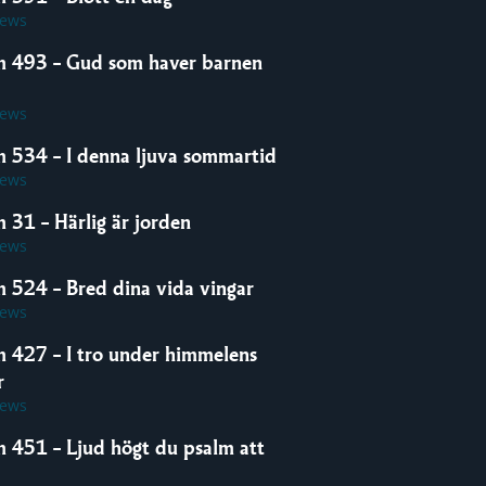
iews
m 493 – Gud som haver barnen
iews
m 534 – I denna ljuva sommartid
iews
 31 – Härlig är jorden
iews
m 524 – Bred dina vida vingar
iews
m 427 – I tro under himmelens
r
iews
m 451 – Ljud högt du psalm att