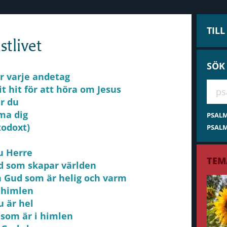
TIL
stlivet
SÖK
er varje andetag
Hae 
t hit för att höra om Jesus
är du
ma dig
PSAL
todoxt)
PSALM
u Herre
TEM
ud som skapar världen
en Gud som är helig och varm
i himlen
u är hel
 som är i himlen