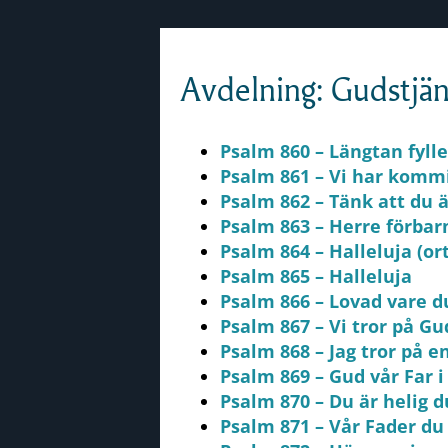
Skip to content
Avdelning: Gudstjän
Psalm 860 – Längtan fyll
Psalm 861 – Vi har kommi
Psalm 862 – Tänk att du 
Psalm 863 – Herre förbar
Psalm 864 – Halleluja (or
Psalm 865 – Halleluja
Psalm 866 – Lovad vare d
Psalm 867 – Vi tror på G
Psalm 868 – Jag tror på 
Psalm 869 – Gud vår Far 
Psalm 870 – Du är helig d
Psalm 871 – Vår Fader du