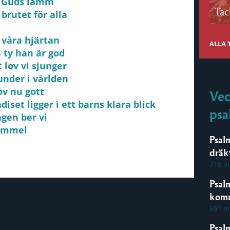
nu Guds lamm
Tac
brutet för alla
 våra hjärtan
ALLA
 ty han är god
 lov vi sjunger
under i världen
ov nu gott
Vec
iset ligger i ett barns klara blick
psa
agen ber vi
himmel
Psal
dräk
719 v
Psal
kom
651 v
Psal