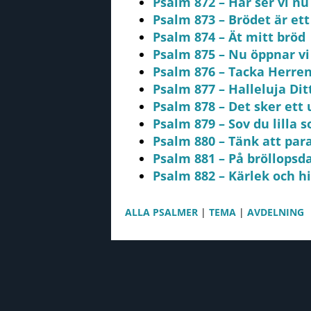
Psalm 872 – Här ser vi 
Psalm 873 – Brödet är ett 
Psalm 874 – Ät mitt bröd
Psalm 875 – Nu öppnar vi
Psalm 876 – Tacka Herren
Psalm 877 – Halleluja Ditt
Psalm 878 – Det sker ett 
Psalm 879 – Sov du lilla s
Psalm 880 – Tänk att parad
Psalm 881 – På bröllopsd
Psalm 882 – Kärlek och 
ALLA PSALMER
|
TEMA
|
AVDELNING