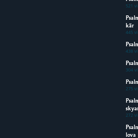
521 v
Psal
kär
445 v
Psal
438 v
Psalm
304 v
Psal
275 v
Psal
skya
272 v
Psal
lova