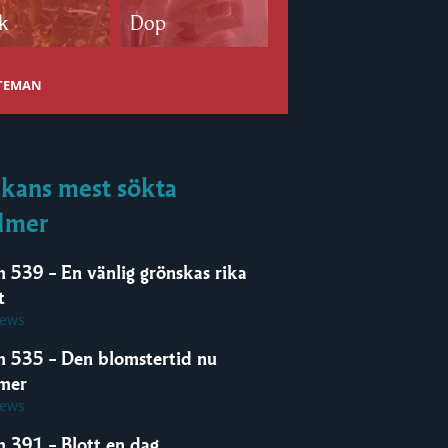
k
Dop
Bröllop
 TEMAN
kans mest sökta
lmer
m 539 – En vänlig grönskas rika
t
iews
m 535 – Den blomstertid nu
mer
iews
m 391 – Blott en dag