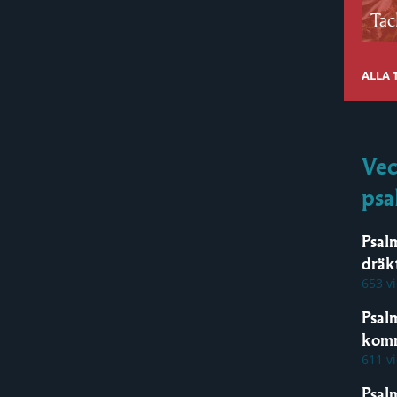
Tac
ALLA
Vec
psa
Psal
dräk
653 v
Psal
kom
611 v
Psal