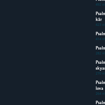
492 v
Psal
kär
423 v
Psal
414 v
Psalm
282 v
Psal
skya
270 v
Psal
lova
264 v
Psal