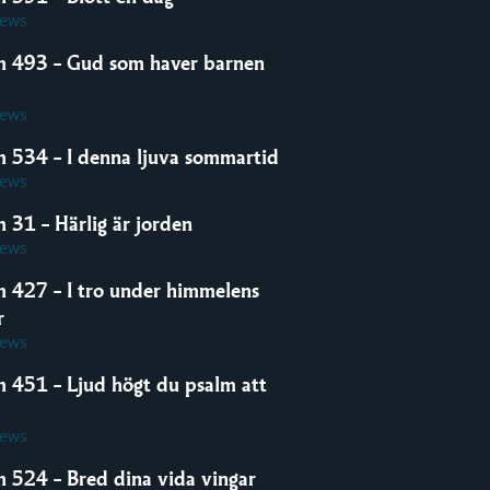
iews
m 493 – Gud som haver barnen
iews
m 534 – I denna ljuva sommartid
iews
 31 – Härlig är jorden
iews
m 427 – I tro under himmelens
r
iews
m 451 – Ljud högt du psalm att
iews
m 524 – Bred dina vida vingar