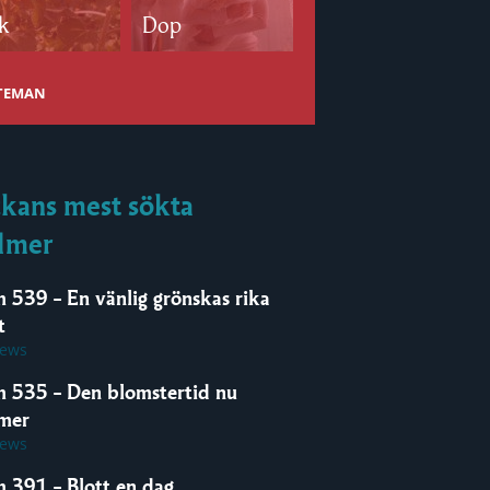
k
Dop
Bröllop
 TEMAN
kans mest sökta
lmer
m 539 – En vänlig grönskas rika
t
iews
m 535 – Den blomstertid nu
mer
iews
m 391 – Blott en dag