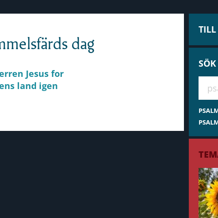
TIL
immelsfärds dag
SÖK
erren Jesus for
Hae 
tens land igen
PSAL
PSALM
TEM