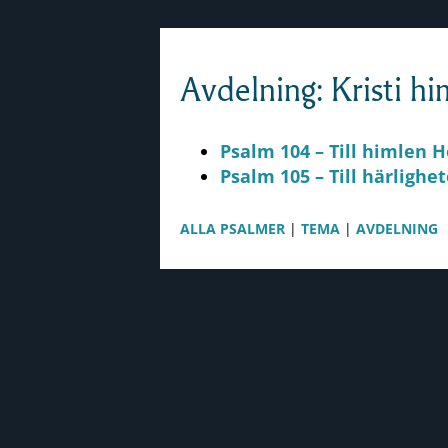
Skip to content
Avdelning: Kristi h
Psalm 104 – Till himlen H
Psalm 105 – Till härlighe
ALLA PSALMER
|
TEMA
|
AVDELNING