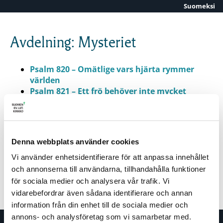
Suomeksi
Skip to content
Avdelning: Mysteriet
Psalm 820 – Omätlige vars hjärta rymmer
världen
Psalm 821 – Ett frö behöver inte mycket
Psalm 822 – Så kom du då till sist
Psalm 823a – Du är gränslös
Psalm 823b – Du är gränslös
Psalm 824 – Gud du andas genom allt
Denna webbplats använder cookies
Psalm 825 – Lätta som lekande fiskar
Vi använder enhetsidentifierare för att anpassa innehållet
och annonserna till användarna, tillhandahålla funktioner
ALLA PSALMER
|
TEMA
|
AVDELNING
för sociala medier och analysera vår trafik. Vi
vidarebefordrar även sådana identifierare och annan
information från din enhet till de sociala medier och
annons- och analysföretag som vi samarbetar med.