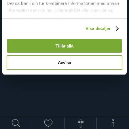
Dessa kan i sin tur kombinera informationen med annan
information som du har tillhandahållit eller som de har
samlat in när du har använt deras tjänster. Du kan
förändra användningen av kakor genom att förändra
Visa detaljer
inställningarna från
Kakor (cookies)
-länken i nedre delen
av sidan.
Tillåt alla
Avvisa