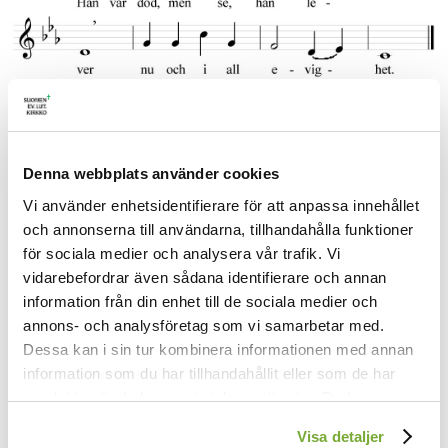
1.
Låt oss tillbe av allt hjärta
Denna webbplats använder cookies
Kristi frälsarhemlighet!
Vi använder enhetsidentifierare för att anpassa innehållet
Herren över alla herrar
och annonserna till användarna, tillhandahålla funktioner
mänska blev i ödmjukhet.
för sociala medier och analysera vår trafik. Vi
Han var död, men se, han lever
nu och i all evighet.
vidarebefordrar även sådana identifierare och annan
information från din enhet till de sociala medier och
2.
annons- och analysföretag som vi samarbetar med.
Själv han står här mitt ibland oss,
Dessa kan i sin tur kombinera informationen med annan
talar till oss nådens ord.
information som du har tillhandahållit eller som de har
Med sitt blod och sin lekamen
samlat in när du har använt deras tjänster. Du kan
tröstar han oss vid sitt bord.
förändra användningen av kakor genom att förändra
Av det himmelsbröd han bryter
Visa detaljer
inställningarna från
Kakor (cookies)
-länken i nedre delen