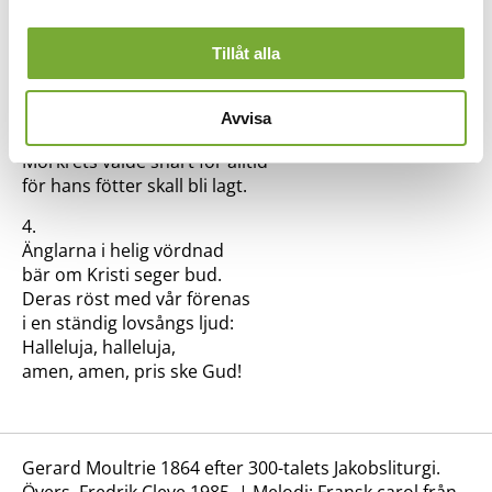
mänskan blir gudomliggjord.
av sidan.
3.
Tillåt alla
Ljus av ljus från ljusets rike
kommer till oss med Guds makt.
Längs hans väg på jorden håller
Avvisa
himlens änglar trofast vakt.
Mörkrets välde snart för alltid
för hans fötter skall bli lagt.
4.
Änglarna i helig vördnad
bär om Kristi seger bud.
Deras röst med vår förenas
i en ständig lovsångs ljud:
Halleluja, halleluja,
amen, amen, pris ske Gud!
Gerard Moultrie 1864 efter 300-talets Jakobsliturgi.