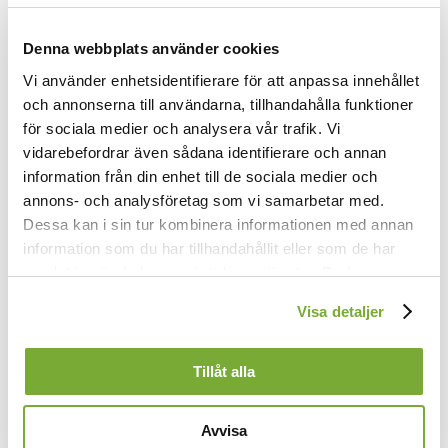
2.
O människa, den vägen vandra
Denna webbplats använder cookies
som Herren Gud har dig befallt,
Vi använder enhetsidentifierare för att anpassa innehållet
att som dig själv du älskar andra
och annonserna till användarna, tillhandahålla funktioner
och älskar Herren över allt.
Om du blir kränkt skall du ej hämnas,
för sociala medier och analysera vår trafik. Vi
men övervinna ont med gott.
vidarebefordrar även sådana identifierare och annan
Vad du har lidit, det må lämnas
information från din enhet till de sociala medier och
åt Herren, eller glömmas bort.
annons- och analysföretag som vi samarbetar med.
Dessa kan i sin tur kombinera informationen med annan
3.
information som du har tillhandahållit eller som de har
Guds godhet du förgäves prisar
samlat in när du har använt deras tjänster. Du kan
med böner och med sångers ljud,
förändra användningen av kakor genom att förändra
om ej din mänskokärlek visar
Visa detaljer
att sann din kärlek är till Gud.
inställningarna från
Kakor (cookies)
-länken i nedre delen
För honom fåfängt du begråter
av sidan.
din brist vid nådens altarfot,
Tillåt alla
om du din broder ej förlåter
vad han har brutit dig emot.
Avvisa
4.