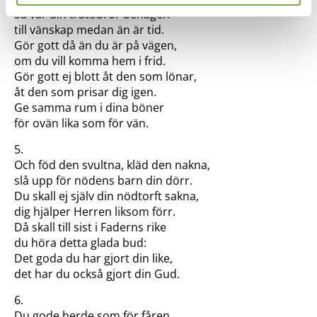
Så var din trätobror benägen
till vänskap medan än är tid.
Gör gott då än du är på vägen,
om du vill komma hem i frid.
Gör gott ej blott åt den som lönar,
åt den som prisar dig igen.
Ge samma rum i dina böner
för ovän lika som för vän.
5.
Och föd den svultna, kläd den nakna,
slå upp för nödens barn din dörr.
Du skall ej själv din nödtorft sakna,
dig hjälper Herren liksom förr.
Då skall till sist i Faderns rike
du höra detta glada bud:
Det goda du har gjort din like,
det har du också gjort din Gud.
6.
Du gode herde som för fåren