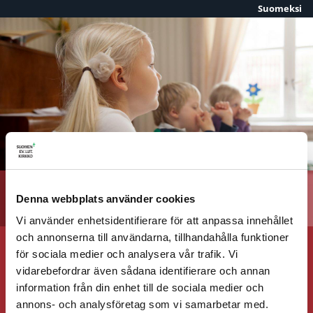
Suomeksi
Skip to content
Barn
Denna webbplats använder cookies
Vi använder enhetsidentifierare för att anpassa innehållet
och annonserna till användarna, tillhandahålla funktioner
för sociala medier och analysera vår trafik. Vi
Psalm 153 – Måne och sol (inte på webben)
vidarebefordrar även sådana identifierare och annan
information från din enhet till de sociala medier och
Psalm 390 – Tryggare kan ingen vara
annons- och analysföretag som vi samarbetar med.