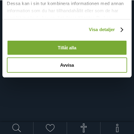
Dessa kan i sin tur kombinera informationen med annan
information som du har tillhandahållit eller som de har
samlat in när du har använt deras tjänster. Du kan
förändra användningen av kakor genom att förändra
Visa detaljer
inställningarna från
Kakor (cookies)
-länken i nedre delen
av sidan.
Tillåt alla
Avvisa