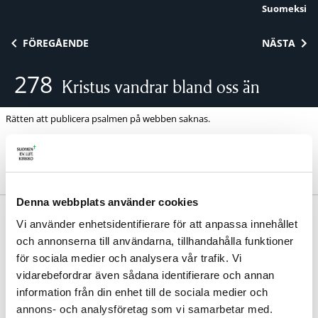
Suomeksi
Skip to content
FÖREGÅENDE
NÄSTA
278
Kristus vandrar bland oss än
Rätten att publicera psalmen på webben saknas.
Denna webbplats använder cookies
Anders Frostenson 1936. | Melodi: Basel 1745.
Vi använder enhetsidentifierare för att anpassa innehållet
Avdelning:
Guds nåd i Kristus
och annonserna till användarna, tillhandahålla funktioner
för sociala medier och analysera vår trafik. Vi
vidarebefordrar även sådana identifierare och annan
information från din enhet till de sociala medier och
annons- och analysföretag som vi samarbetar med.