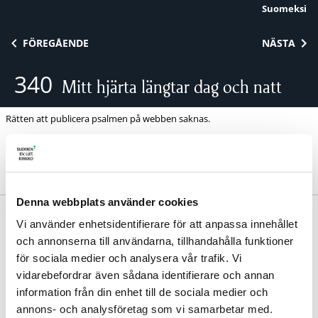
Suomeksi
Skip to content
FÖREGÅENDE
NÄSTA
340
Mitt hjärta längtar dag och natt
Rätten att publicera psalmen på webben saknas.
Denna webbplats använder cookies
Jacob Tegengren 1922. | Melodi: Henrik Sundblad
Vi använder enhetsidentifierare för att anpassa innehållet
1923.
och annonserna till användarna, tillhandahålla funktioner
Avdelning:
Tvivel och tro
för sociala medier och analysera vår trafik. Vi
vidarebefordrar även sådana identifierare och annan
information från din enhet till de sociala medier och
annons- och analysföretag som vi samarbetar med.