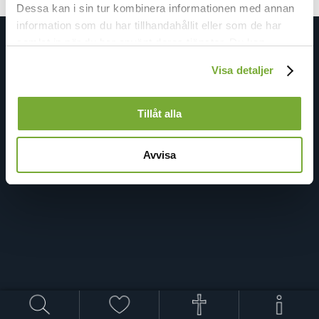
Dessa kan i sin tur kombinera informationen med annan
information som du har tillhandahållit eller som de har
samlat in när du har använt deras tjänster. Du kan
förändra användningen av kakor genom att förändra
Visa detaljer
inställningarna från
Kakor (cookies)
-länken i nedre delen
av sidan.
Tillåt alla
Avvisa