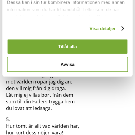
Dessa kan i sin tur kombinera informationen med annan
3.
information som du har tillhandahållit eller som de har
Han styrker mig med livets bröd
samlat in när du har använt deras tjänster. Du kan
vid nådens helga källa,
där Andens kraft mot synd och död,
förändra användningen av kakor genom att förändra
Visa detaljer
där frid och fröjd uppvälla.
inställningarna från
Kakor (cookies)
-länken i nedre delen
Hur mörk min väg bland törnen går,
av sidan.
om jag ej viker från hans spår,
Tillåt alla
skall jag ej modet fälla.
4.
Avvisa
O du som sade: “Ingen kan
de mina från mig taga”,
mot världen ropar jag dig an;
den vill mig från dig draga.
Låt mig ej villas bort från dem
som till din Faders trygga hem
du lovat att ledsaga.
5.
Hur tomt är allt vad världen har,
hur kort dess nöjen vara!