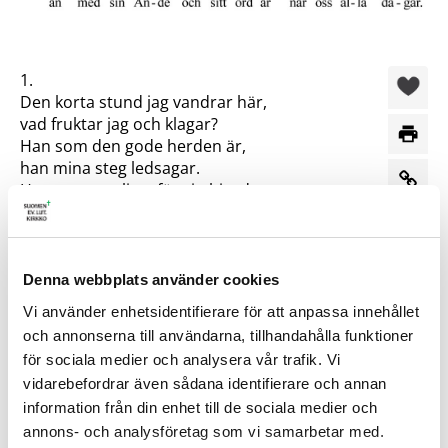
1.
Den korta stund jag vandrar här,
vad fruktar jag och klagar?
Han som den gode herden är,
han mina steg ledsagar.
Han som gav livet för sin hjord
än med sin Ande och sitt ord
är när oss alla dagar.
2.
Denna webbplats använder cookies
Jag hör hans röst och känner den
Vi använder enhetsidentifierare för att anpassa innehållet
och går dit han vill kalla.
De sina känner han igen,
och annonserna till användarna, tillhandahålla funktioner
han räknat har dem alla.
för sociala medier och analysera vår trafik. Vi
Han söker den som vilse far,
vidarebefordrar även sådana identifierare och annan
den svage i sin famn han tar,
information från din enhet till de sociala medier och
upprättar dem som falla.
annons- och analysföretag som vi samarbetar med.