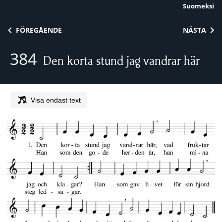
Suomeksi
Skip to content
FÖREGÅENDE
NÄSTA
384
Den korta stund jag vandrar här
Visa endast text