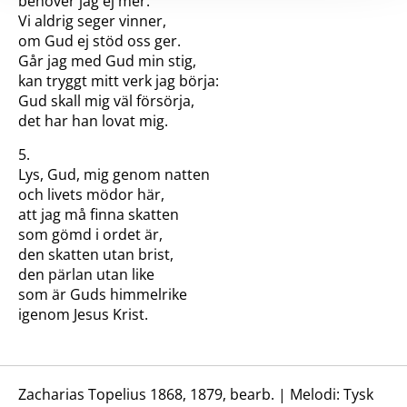
behöver jag ej mer.
Vi aldrig seger vinner,
om Gud ej stöd oss ger.
Går jag med Gud min stig,
kan tryggt mitt verk jag börja:
Gud skall mig väl försörja,
det har han lovat mig.
5.
Lys, Gud, mig genom natten
och livets mödor här,
att jag må finna skatten
som gömd i ordet är,
den skatten utan brist,
den pärlan utan like
som är Guds himmelrike
igenom Jesus Krist.
Zacharias Topelius 1868, 1879, bearb. | Melodi: Tysk