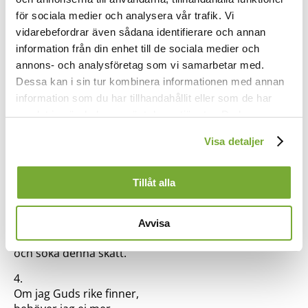
Långt heller vill jag vinna
en bättre ägodel
för sociala medier och analysera vår trafik. Vi
och sträva till att finna
vidarebefordrar även sådana identifierare och annan
en skatt förutan fel,
information från din enhet till de sociala medier och
en pärla, ren och klar,
annons- och analysföretag som vi samarbetar med.
en pärla utan like
Dessa kan i sin tur kombinera informationen med annan
som är Guds himmelrike.
information som du har tillhandahållit eller som de har
Säll den som henne har.
samlat in när du har använt deras tjänster. Du kan
3.
förändra användningen av kakor genom att förändra
Visa detaljer
Har jag den pärlan funnit,
inställningarna från
Kakor (cookies)
-länken i nedre delen
vad fattas då mig än?
av sidan.
Jag själens frid har vunnit,
Tillåt alla
vad kan uppväga den?
Så vill jag lämnas glatt
mitt hjärtas jäkt och ävlan,
Avvisa
all fåfäng kamp och tävlan
och söka denna skatt.
4.
Om jag Guds rike finner,