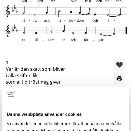
1.
Var är den skatt som bliver
i alla skiften lik,
som alltid tröst mig giver
och gör mig evigt rik?
Vad jag av världen får
skall rost och mal förtära,
och rikedom och ära
liksom en rök förgår.
Denna webbplats använder cookies
Vi använder enhetsidentifierare för att anpassa innehållet
2.
och annonserna till användarna, tillhandahålla funktioner