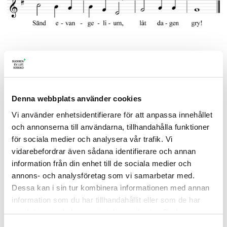
1.
Du för vars allmaktsord
mörkret från öde jord
förr tvangs att fly,
Denna webbplats använder cookies
se, än är jorden skum,
Vi använder enhetsidentifierare för att anpassa innehållet
öde är månget rum:
och annonserna till användarna, tillhandahålla funktioner
Sänd evangelium,
för sociala medier och analysera vår trafik. Vi
låt dagen gry!
vidarebefordrar även sådana identifierare och annan
2.
information från din enhet till de sociala medier och
Du vid vars kärleksglöd
annons- och analysföretag som vi samarbetar med.
framgick ur natt och död
Dessa kan i sin tur kombinera informationen med annan
skapelse ny,
information som du har tillhandahållit eller som de har
du som gav blinda ljus,
samlat in när du har använt deras tjänster. Du kan
löste ur fångahus,
förändra användningen av kakor genom att förändra
stillade stormens brus,