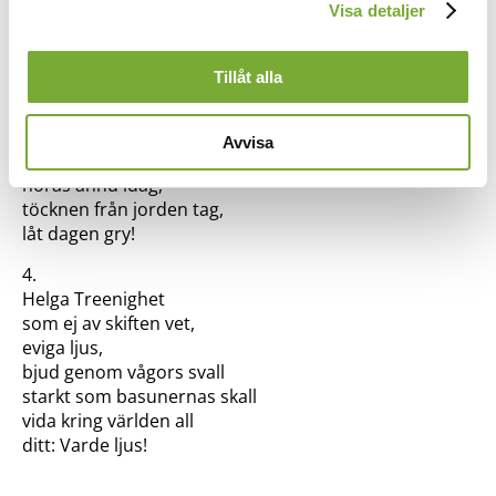
Visa detaljer
låt dagen gry!
inställningarna från
Kakor (cookies)
-länken i nedre delen
av sidan.
3.
Tillåt alla
Ande av ljus och liv,
åter en pingstvind giv,
väckelse ny.
Avvisa
Låt dina vingars slag
höras ännu idag,
töcknen från jorden tag,
låt dagen gry!
4.
Helga Treenighet
som ej av skiften vet,
eviga ljus,
bjud genom vågors svall
starkt som basunernas skall
vida kring världen all
ditt: Varde ljus!