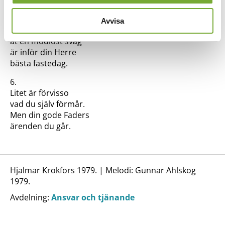
Herren frid beskär.
5.
Avvisa
Att ge kraft och glädje
åt en modlöst svag
är inför din Herre
bästa fastedag.
6.
Litet är förvisso
vad du själv förmår.
Men din gode Faders
ärenden du går.
Hjalmar Krokfors 1979. | Melodi: Gunnar Ahlskog
1979.
Avdelning:
Ansvar och tjänande