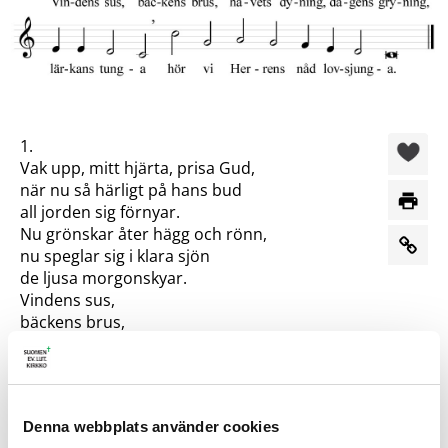
1.
Vak upp, mitt hjärta, prisa Gud,
när nu så härligt på hans bud
all jorden sig förnyar.
Nu grönskar åter hägg och rönn,
nu speglar sig i klara sjön
de ljusa morgonskyar.
Vindens sus,
bäckens brus,
havets dyning,
dagens gryning,
lärkans tunga
hör vi Herrens nåd lovsjunga.
Denna webbplats använder cookies
2.