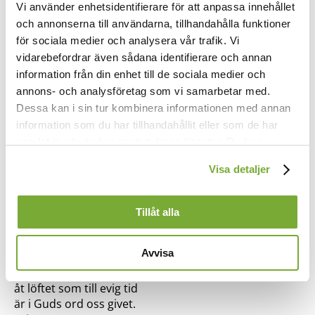
Vi använder enhetsidentifierare för att anpassa innehållet
Den mörka natten är förbi,
och annonserna till användarna, tillhandahålla funktioner
från snö har jorden blivit fri,
för sociala medier och analysera vår trafik. Vi
ej frost och is den täcker.
vidarebefordrar även sådana identifierare och annan
Guds sköna sol nu lyser klar
information från din enhet till de sociala medier och
och allt som dött och fruset var
till liv den åter väcker.
annons- och analysföretag som vi samarbetar med.
Gud ske pris,
Dessa kan i sin tur kombinera informationen med annan
som så vis,
information som du har tillhandahållit eller som de har
ljuset tänder
samlat in när du har använt deras tjänster. Du kan
och oss sänder
förändra användningen av kakor genom att förändra
så från höjden
Visa detaljer
inställningarna från
Kakor (cookies)
-länken i nedre delen
återsken av påskafröjden.
av sidan.
3.
Tillåt alla
Uppstånden är vår Herre Krist,
allt skapat prisar nu förvisst
Avvisa
uppståndelsen och livet.
Den vida världen fröjdar sig
åt löftet som till evig tid
är i Guds ord oss givet.