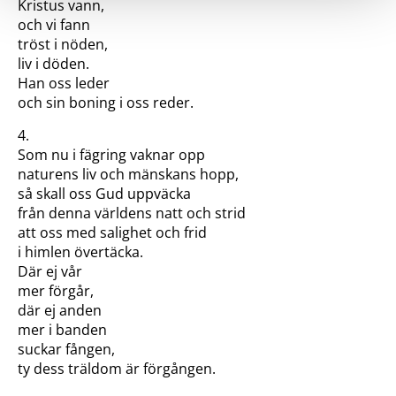
Kristus vann,
och vi fann
tröst i nöden,
liv i döden.
Han oss leder
och sin boning i oss reder.
4.
Som nu i fägring vaknar opp
naturens liv och mänskans hopp,
så skall oss Gud uppväcka
från denna världens natt och strid
att oss med salighet och frid
i himlen övertäcka.
Där ej vår
mer förgår,
där ej anden
mer i banden
suckar fången,
ty dess träldom är förgången.