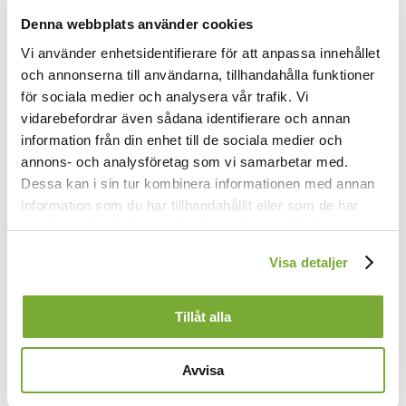
Denna webbplats använder cookies
Vi använder enhetsidentifierare för att anpassa innehållet
och annonserna till användarna, tillhandahålla funktioner
för sociala medier och analysera vår trafik. Vi
vidarebefordrar även sådana identifierare och annan
information från din enhet till de sociala medier och
annons- och analysföretag som vi samarbetar med.
Dessa kan i sin tur kombinera informationen med annan
information som du har tillhandahållit eller som de har
samlat in när du har använt deras tjänster. Du kan
förändra användningen av kakor genom att förändra
Visa detaljer
inställningarna från
Kakor (cookies)
-länken i nedre delen
1.
av sidan.
Dotter Sion, fröjda dig,
Tillåt alla
jubla högt, Jerusalem!
Se, din konung nalkas dig,
Avvisa
till din hjälp och salighet.
Dotter Sion, fröjda dig,