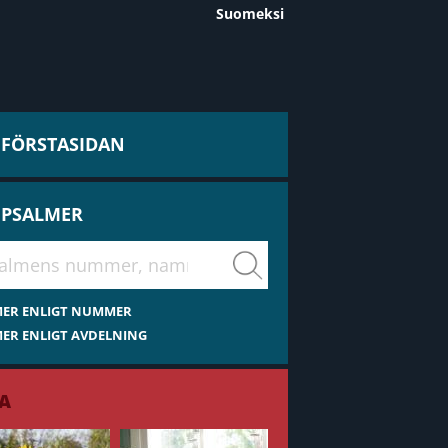
Suomeksi
L FÖRSTASIDAN
 PSALMER
virsiä
MER ENLIGT NUMMER
ER ENLIGT AVDELNING
A