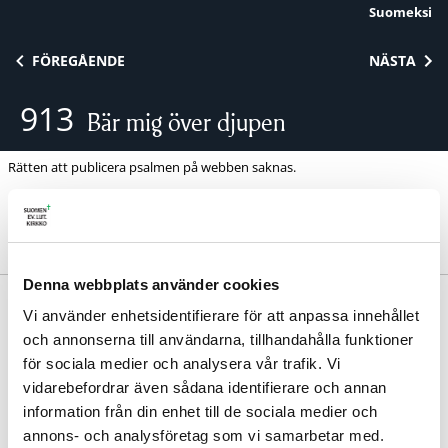
Suomeksi
Skip to content
FÖREGÅENDE
NÄSTA
913
Bär mig över djupen
Rätten att publicera psalmen på webben saknas.
Denna webbplats använder cookies
Britt Gerda Hallqvist. | Melodi: Mikael Svarvar 2014.
Vi använder enhetsidentifierare för att anpassa innehållet
Avdelning:
Kris och katastrof
och annonserna till användarna, tillhandahålla funktioner
för sociala medier och analysera vår trafik. Vi
vidarebefordrar även sådana identifierare och annan
information från din enhet till de sociala medier och
annons- och analysföretag som vi samarbetar med.