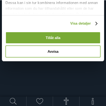
Dessa kan i sin tur kombinera informationen med annan
information som du har tillhandahållit eller som de har
samlat in när du har använt deras tjänster. Du kan
förändra användningen av kakor genom att förändra
Visa detaljer
inställningarna från
Kakor (cookies)
-länken i nedre delen
av sidan.
Tillåt alla
Avvisa