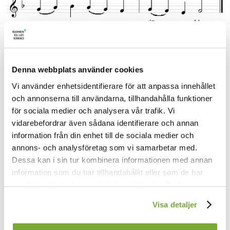
1.
Denna webbplats använder cookies
Nu låt oss fröjdas med varann
att Jesus Kristus seger vann.
Vi använder enhetsidentifierare för att anpassa innehållet
Hans gudom är nu uppenbar
och annonserna till användarna, tillhandahålla funktioner
liksom en morgonstjärna klar.
för sociala medier och analysera vår trafik. Vi
vidarebefordrar även sådana identifierare och annan
2.
information från din enhet till de sociala medier och
Så var det skrivet i Guds lag:
annons- och analysföretag som vi samarbetar med.
Han skall uppstå på tredje dag,
sen han med sin försoningsdöd
Dessa kan i sin tur kombinera informationen med annan
har frälsat oss från dödens nöd.
information som du har tillhandahållit eller som de har
samlat in när du har använt deras tjänster. Du kan
3.
förändra användningen av kakor genom att förändra
Fast graven blev bevakad så
Visa detaljer
inställningarna från
Kakor (cookies)
-länken i nedre delen
att han ur den ej kunde gå,
av sidan.
så hjälpte inte vakt och vård,