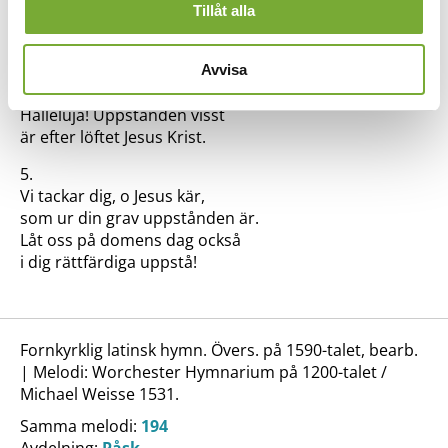
han gick igenom stenen hård.
Tillåt alla
4.
Nu helvetet är nederlagt,
Avvisa
och nu har döden ingen makt.
Halleluja! Uppstånden visst
är efter löftet Jesus Krist.
5.
Vi tackar dig, o Jesus kär,
som ur din grav uppstånden är.
Låt oss på domens dag också
i dig rättfärdiga uppstå!
Fornkyrklig latinsk hymn. Övers. på 1590-talet, bearb.
| Melodi: Worchester Hymnarium på 1200-talet /
Michael Weisse 1531.
Samma melodi:
194