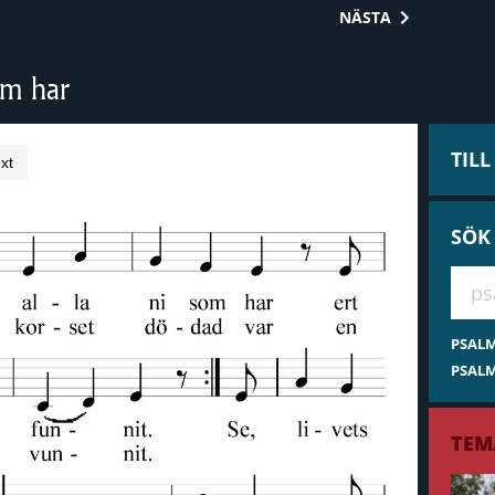
NÄSTA
om har
TIL
xt
SÖK
Hae 
PSAL
PSALM
TEM