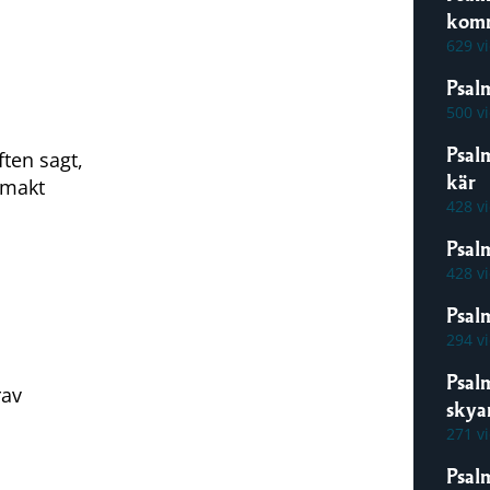
kom
629 v
Psal
500 v
Psal
ten sagt,
kär
 makt
428 v
Psal
428 v
Psalm
294 v
Psal
rav
skya
271 v
Psal