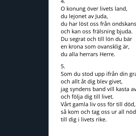
4.
O konung över livets land,
du lejonet av Juda,
du har löst oss från ondskan
och kan oss frälsning bjuda.
Du segrat och till lön du bär
en krona som ovansklig är,
du alla herrars Herre.
5.
Som du stod upp ifrån din gr
och allt åt dig blev givet,
jag syndens band vill kasta a
och följa dig till livet.
Vårt gamla liv oss för till död,
så kom och tag oss ur all nöd
till dig i livets rike.