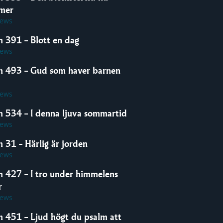
mer
iews
m 391 – Blott en dag
iews
m 493 – Gud som haver barnen
iews
m 534 – I denna ljuva sommartid
iews
 31 – Härlig är jorden
iews
m 427 – I tro under himmelens
r
iews
m 451 – Ljud högt du psalm att