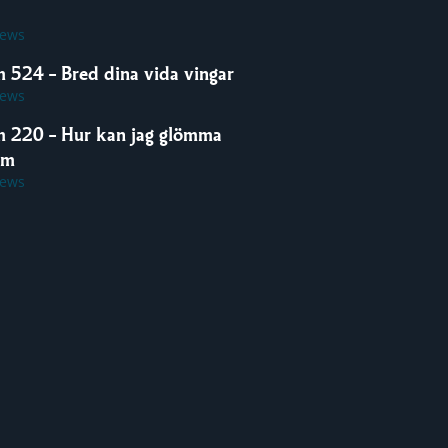
iews
m 524 – Bred dina vida vingar
iews
m 220 – Hur kan jag glömma
om
iews