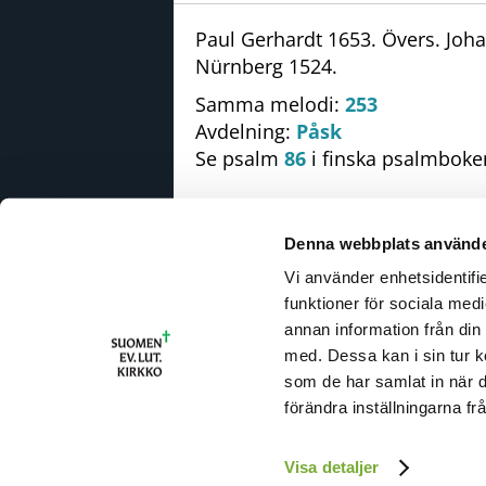
Paul Gerhardt 1653. Övers. Joh
Nürnberg 1524.
Samma melodi:
253
Avdelning:
Påsk
Se psalm
86
i finska psalmboke
Denna webbplats använde
Vi använder enhetsidentifie
R
funktioner för sociala medi
U
annan information från din
T
med. Dessa kan i sin tur k
I
som de har samlat in när 
(
förändra inställningarna fr
Visa detaljer