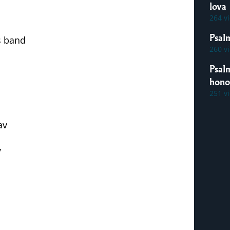
lova
264 v
Psal
s band
260 v
Psal
hon
251 v
av
v