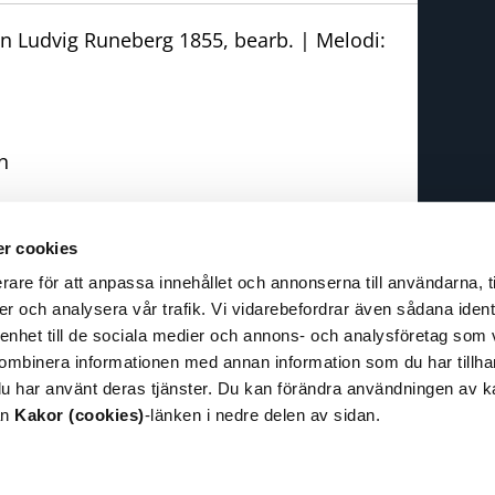
an Ludvig Runeberg 1855, bearb. | Melodi:
n
r cookies
rare för att anpassa innehållet och annonserna till användarna, t
espons
er och analysera vår trafik. Vi vidarebefordrar även sådana ident
pphovsrätt
 enhet till de sociala medier och annons- och analysföretag som
illgänglighet
ombinera informationen med annan information som du har tillhand
nformation om kakor
du har använt deras tjänster. Du kan förändra användningen av 
cookies)
ån
Kakor (cookies)
-länken i nedre delen av sidan.