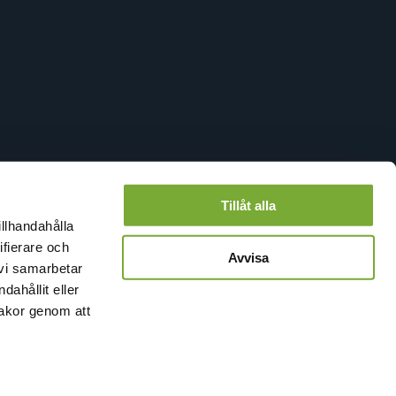
Tillåt alla
illhandahålla
ifierare och
Avvisa
 vi samarbetar
ahållit eller
kakor genom att