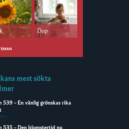
k
Dop
Bröllop
 TEMAN
kans mest sökta
lmer
m 539 – En vänlig grönskas rika
t
iews
m 535 – Den blomstertid nu