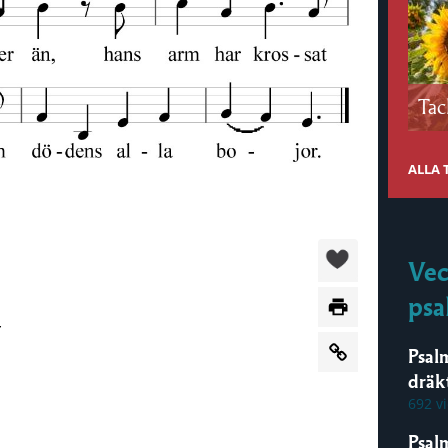
Tac
ALLA
Vec
psa
r
Psal
dräk
692 v
Psal