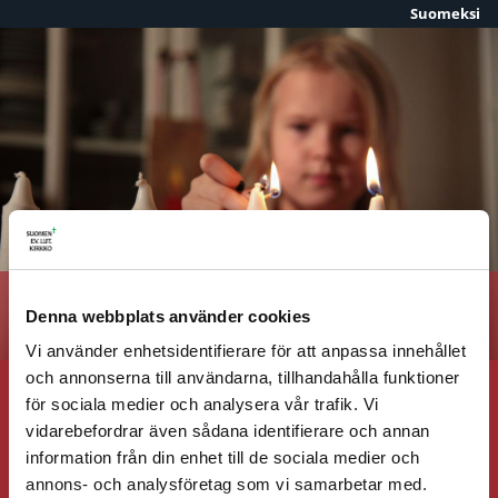
Suomeksi
Skip to content
Advent
Denna webbplats använder cookies
Vi använder enhetsidentifierare för att anpassa innehållet
och annonserna till användarna, tillhandahålla funktioner
för sociala medier och analysera vår trafik. Vi
Psalm 1 – Hosianna
vidarebefordrar även sådana identifierare och annan
information från din enhet till de sociala medier och
Psalm 4 – Bered en väg för Herran
annons- och analysföretag som vi samarbetar med.