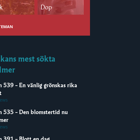
k
Dop
Bröllop
 TEMAN
kans mest sökta
lmer
m 539 – En vänlig grönskas rika
t
iews
m 535 – Den blomstertid nu
mer
iews
m 391 – Blott en dag