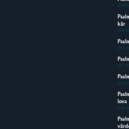
479 v
Psal
kär
374 v
Psal
367 v
Psal
251 v
Psalm
250 v
Psal
lova
248 v
Psal
värde