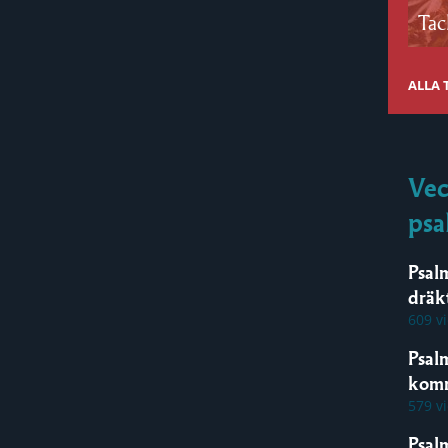
Tac
ALLA
Vec
psa
Psal
dräk
609 v
Psal
kom
579 v
Psal