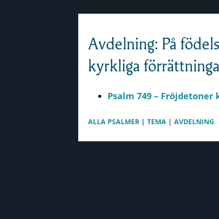
Skip to content
Avdelning: På födel
kyrkliga förrättninga
Psalm 749 – Fröjdetoner k
ALLA PSALMER
|
TEMA
|
AVDELNING