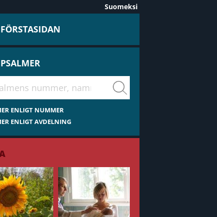
Suomeksi
L FÖRSTASIDAN
 PSALMER
virsiä
MER ENLIGT NUMMER
ER ENLIGT AVDELNING
A