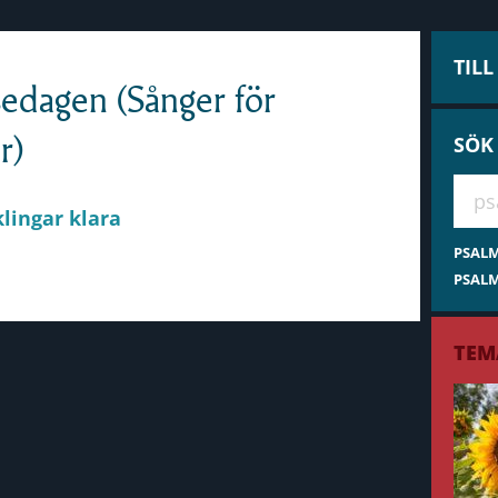
TIL
sedagen (Sånger för
r)
SÖK
Hae 
lingar klara
PSAL
PSALM
TEM