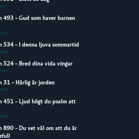
iews
m 493 – Gud som haver barnen
iews
m 534 – I denna ljuva sommartid
iews
m 524 – Bred dina vida vingar
iews
 31 – Härlig är jorden
iews
m 451 – Ljud högt du psalm att
iews
m 890 – Du vet väl om att du är
full