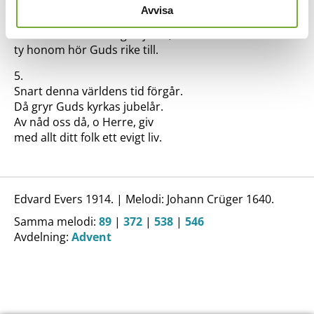
Han kallar oss till helig strid
Avvisa
mot mörkrets makt, för ljus och frid,
Säll den hans maning följa vill,
ty honom hör Guds rike till.
5.
Snart denna världens tid förgår.
Då gryr Guds kyrkas jubelår.
Av nåd oss då, o Herre, giv
med allt ditt folk ett evigt liv.
Edvard Evers 1914. | Melodi: Johann Crüger 1640.
Samma melodi:
89
|
372
|
538
|
546
Avdelning:
Advent