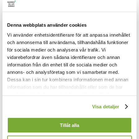
1.
När vintermörkret kring oss står,
Denna webbplats använder cookies
då gryr på nytt vårt kyrkoår
Vi använder enhetsidentifierare för att anpassa innehållet
med nåd och tröst från världens ljus,
och annonserna till användarna, tillhandahålla funktioner
från konungen av Davids hus.
för sociala medier och analysera vår trafik. Vi
2.
vidarebefordrar även sådana identifierare och annan
I dag densamme som igår,
information från din enhet till de sociala medier och
han bryter bojor, helar sår.
annons- och analysföretag som vi samarbetar med.
Mot själens armod, folkens nöd
Dessa kan i sin tur kombinera informationen med annan
han bjuder världen livets bröd.
information som du har tillhandahållit eller som de har
3.
samlat in när du har använt deras tjänster. Du kan
Guds folk, inför din konung träd,
förändra användningen av kakor genom att förändra
Visa detaljer
med helga offer honom gläd,
inställningarna från
Kakor (cookies)
-länken i nedre delen
ditt liv åt ärans konung vig.
av sidan.
Sin salighet han bjuder dig.
Tillåt alla
4.