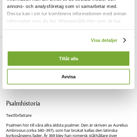
hos oss med gudomligt liv.
annons- och analysföretag som vi samarbetar med.
Heliga Treenighet,
Dessa kan i sin tur kombinera informationen med annan
lov ske dig i evighet.
information som du har tillhandahållit eller som de har
samlat in när du har använt deras tjänster. Du kan
förändra användningen av kakor genom att förändra
Visa detaljer
inställningarna från
Kakor (cookies)
-länken i nedre delen
Aurelius Ambrosius på 300-talet. Tysk övers. Martin
av sidan.
Luther 1524. Övers. Olaus Petri 1536, bearb. | Melodi:
Tillåt alla
Från 300-talet / Erfurt 1524.
Samma melodi:
6
Avdelning:
Jul
Avvisa
Se psalm
16
i finska psalmboken
Psalmhistoria
Textförfattare
Psalmen hör till våra allra äldsta psalmer. Den är skriven av Aurelius
Ambrosius (cirka 340–397), som har brukat kallas den latinska
kyrkosångens fader. År 369 blev han romersk ståthållare över