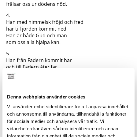
frälsar oss ur dödens nöd.
4.
Han med himmelsk fröjd och fred
har till jorden kommit ned.
Han är både Gud och man
som oss alla hjälpa kan.
5.
Han från Fadern kommit har
och till Fadern åter far,
sitter på Guds högra hand,
råder över alla land.
6.
Denna webbplats använder cookies
Stor, som Faderns, är hans makt,
döden har han nederlagt,
Vi använder enhetsidentifierare för att anpassa innehållet
slagit i en väldig strid
och annonserna till användarna, tillhandahålla funktioner
mörkrets här till evig tid.
för sociala medier och analysera vår trafik. Vi
vidarebefordrar även sådana identifierare och annan
7.
information från din enhet till de sociala medier och
Fader, Son och Ande, bliv