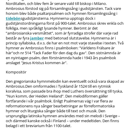
Norditalien, och blev fem år senare vald till biskop i Milano.
Ambrosius förstod sig på församlingssång i gudstjänsten. Tack vare
honom blev både psaltarpsalmen och hymnen församlingssång i
tidebön
sgudstjänsterna. Hymnerna upptogs dock i
gudstjänstordningarna först på 900-talet. Ambrosius skrev enkla och
folkliga, men språkligt lysande hymner. Berömt är det
”ambrosianska versmåttet”, som är fyrradiga strofer där varje rad
består av fyra
j
amber
med betonad slutstavelse. Hymnerna är i
princip syllabiska, d.v.s. de har en not mot varje stavelse i texten. Två
hymner av Ambrosius finns i psalmboken: "Världens Frälsare är
här"och nr 514 "Tack Fader för den dag du gav". Den sistnämnda är
en nyintagen psalm, den förstnämnda hade i 1943 års psalmbok
anslaget "Jesus Kristus kommen är".
Kompositör
Den gregorianska hymnmelodin kan eventuellt också vara skapad av
Ambrosius.Den omformades i Tyskland år 1524 till en rytmisk
koralvisa, som passade bra ihop med Luthers översättning till tyska,
”Nun komm, der Heiden Heiland”. Den melodiformen gäller
fortfarande i vår psalmbok. Enligt Psalmernas väg I var flera av
reformationens nya sånger bearbetningar av förreformatoriska
hymner och liturgiska sånger både till text och musik. Den
ursprungliga latinska hymnen användes med sin melodi i Sverige –
och därmed kanske också i Finland – under medeltiden. Den finns
belagd i ett breviarium från 1100-talet.