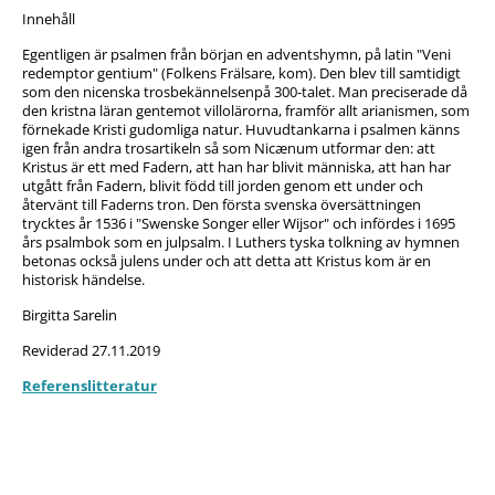
Innehåll
Egentligen är psalmen från början en adventshymn, på latin "Veni
redemptor gentium" (Folkens Frälsare, kom). Den blev till samtidigt
som den nicenska trosbekännelsenpå 300-talet. Man preciserade då
den kristna läran gentemot villolärorna, framför allt arianismen, som
förnekade Kristi gudomliga natur. Huvudtankarna i psalmen känns
igen från andra trosartikeln så som Nicænum utformar den: att
Kristus är ett med Fadern, att han har blivit människa, att han har
utgått från Fadern, blivit född till jorden genom ett under och
återvänt till Faderns tron. Den första svenska översättningen
trycktes år 1536 i "Swenske Songer eller Wijsor" och infördes i 1695
års psalmbok som en julpsalm. I Luthers tyska tolkning av hymnen
betonas också julens under och att detta att Kristus kom är en
historisk händelse.
Birgitta Sarelin
Reviderad 27.11.2019
Referenslitteratur