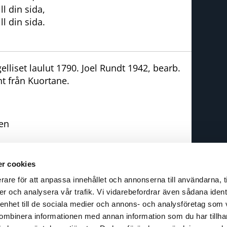
ll din sida,
ll din sida.
gelliset laulut 1790. Joel Rundt 1942, bearb.
nt från Kuortane.
en
r cookies
rare för att anpassa innehållet och annonserna till användarna, t
espons
er och analysera vår trafik. Vi vidarebefordrar även sådana ident
pphovsrätt
 enhet till de sociala medier och annons- och analysföretag som
illgänglighet
ombinera informationen med annan information som du har tillhand
nformation om kakor