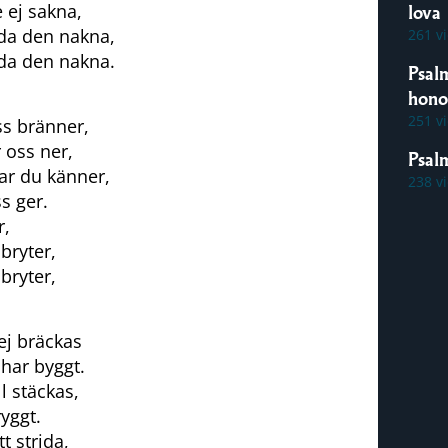
 ej sakna,
lova
äda den nakna,
261 v
äda den nakna.
Psal
hon
251 v
ss bränner,
 oss ner,
Psal
ar du känner,
238 v
s ger.
r,
bryter,
bryter,
 ej bräckas
har byggt.
l stäckas,
ryggt.
t strida,