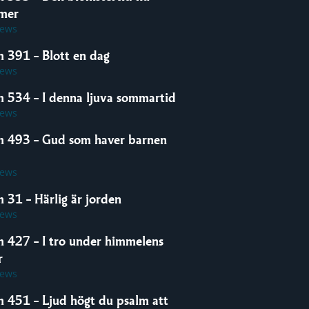
mer
iews
m 391 – Blott en dag
iews
m 534 – I denna ljuva sommartid
iews
m 493 – Gud som haver barnen
iews
 31 – Härlig är jorden
iews
m 427 – I tro under himmelens
r
iews
m 451 – Ljud högt du psalm att