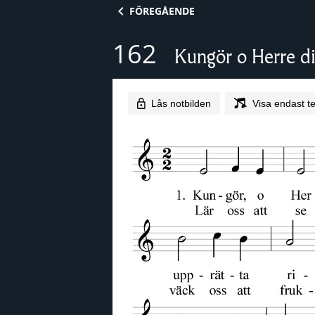
Skip to content
FÖREGÅENDE
162
Kungör o Herre di
Lås notbilden
Visa endast te