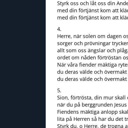
Styrk oss och låt oss din Ande
med din förtjänst kom att kl
med din förtjänst kom att kl
4.
Herre, när solen om dagen o
sorger och prövningar trycker
allt som oss ängslar och plåg
ordet om nåden förtröstan os
När våra fiender mäktiga ryte
du deras välde och övermakt 
du deras välde och övermakt 
5.
Sion, förtrösta, din mur skall
när du på berggrunden Jesus 
Fiendens mäktiga anlopp skal
lita på Herren så har du det t
Styrk du, o Herre, de trogna at