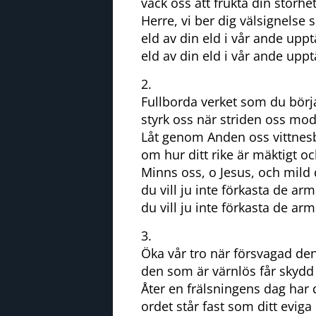
väck oss att frukta din storhe
Herre, vi ber dig välsignelse 
eld av din eld i vår ande upp
eld av din eld i vår ande upp
2.
Fullborda verket som du börj
styrk oss när striden oss mod
Låt genom Anden oss vittnes
om hur ditt rike är mäktigt oc
Minns oss, o Jesus, och mild
du vill ju inte förkasta de arm
du vill ju inte förkasta de arm
3.
Öka vår tro när försvagad den 
den som är värnlös får skydd 
Åter en frälsningens dag har d
ordet står fast som ditt evig