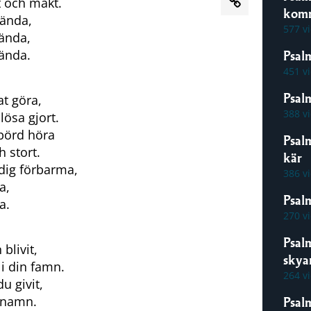
t och makt.
kom
sända,
577 v
tända,
tända.
Psal
451 v
Psal
at göra,
388 v
lösa gjort.
börd höra
Psal
h stort.
kär
 dig förbarma,
386 v
a,
Psalm
a.
270 v
Psal
blivit,
skya
i din famn.
264 v
u givit,
a namn.
Psal