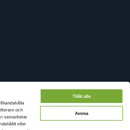
Tillåt alla
illhandahålla
ifierare och
Avvisa
 vi samarbetar
ahållit eller