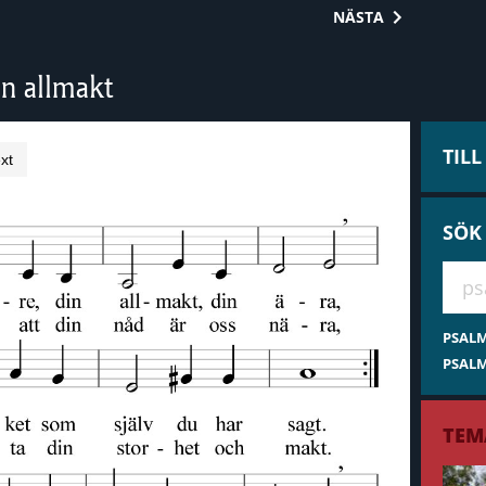
NÄSTA
n allmakt
TIL
xt
SÖK
Hae 
PSAL
PSALM
TEM