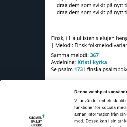
drag dem som svikit på nytt ti
drag dem som svikit på nytt ti
Finsk, i Halullisten sielujen hen
| Melodi: Finsk folkmelodivaria
Samma melodi:
367
Avdelning:
Kristi kyrka
Se psalm
173
i finska psalmbok
Denna webbplats använde
Vi använder enhetsidentifie
R
funktioner för sociala medi
U
annan information från din
T
med. Dessa kan i sin tur k
I