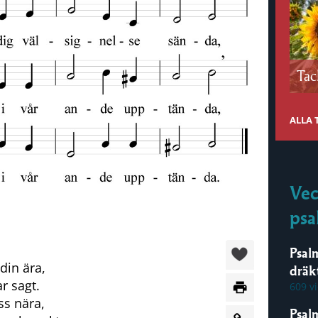
Tac
ALLA
Vec
psa
Psal
din ära,
dräk
r sagt.
609 v
ss nära,
Psal