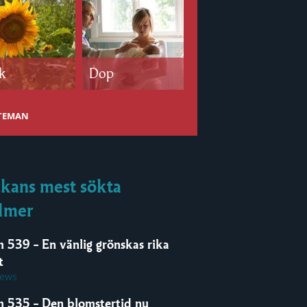
k
Dop
Bröllop
 TEMAN
kans mest sökta
lmer
m 539 – En vänlig grönskas rika
t
iews
m 535 – Den blomstertid nu