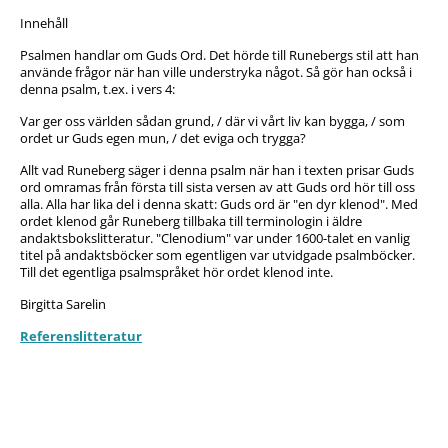
Innehåll
Psalmen handlar om Guds Ord. Det hörde till Runebergs stil att han
använde frågor när han ville understryka något. Så gör han också i
denna psalm, t.ex. i vers 4:
Var ger oss världen sådan grund, / där vi vårt liv kan bygga, / som
ordet ur Guds egen mun, / det eviga och trygga?
Allt vad Runeberg säger i denna psalm när han i texten prisar Guds
ord omramas från första till sista versen av att Guds ord hör till oss
alla. Alla har lika del i denna skatt: Guds ord är "en dyr klenod". Med
ordet klenod går Runeberg tillbaka till terminologin i äldre
andaktsbokslitteratur. "Clenodium" var under 1600-talet en vanlig
titel på andaktsböcker som egentligen var utvidgade psalmböcker.
Till det egentliga psalmspråket hör ordet klenod inte.
Birgitta Sarelin
Referenslitteratur