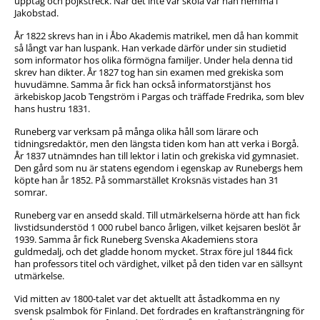
upptåg och pojkstreck. När det inte var skola var han hemma i
Jakobstad.
År 1822 skrevs han in i Åbo Akademis matrikel, men då han kommit
så långt var han luspank. Han verkade därför under sin studietid
som informator hos olika förmögna familjer. Under hela denna tid
skrev han dikter. År 1827 tog han sin examen med grekiska som
huvudämne. Samma år fick han också informatorstjänst hos
ärkebiskop Jacob Tengström i Pargas och träffade Fredrika, som blev
hans hustru 1831.
Runeberg var verksam på många olika håll som lärare och
tidningsredaktör, men den längsta tiden kom han att verka i Borgå.
År 1837 utnämndes han till lektor i latin och grekiska vid gymnasiet.
Den gård som nu är statens egendom i egenskap av Runebergs hem
köpte han år 1852. På sommarstället Kroksnäs vistades han 31
somrar.
Runeberg var en ansedd skald. Till utmärkelserna hörde att han fick
livstidsunderstöd 1 000 rubel banco årligen, vilket kejsaren beslöt år
1939. Samma år fick Runeberg Svenska Akademiens stora
guldmedalj, och det gladde honom mycket. Strax före jul 1844 fick
han professors titel och värdighet, vilket på den tiden var en sällsynt
utmärkelse.
Vid mitten av 1800-talet var det aktuellt att åstadkomma en ny
svensk psalmbok för Finland. Det fordrades en kraftansträngning för