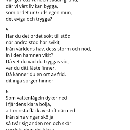
där vi vårt liv kan bygga,
som ordet ur Guds egen mun,
det eviga och trygga?
5.
Har du det ordet sökt till stöd
när andra stöd har svikit,
från världens hav, dess storm och nöd,
in i den hamnen vikit?
Då vet du vad du tryggas vid,
var du ditt fäste finner.
Då känner du en ort av frid,
dit inga sorger hinner.
6.
Som vattenfågeln dyker ned
i fjärdens klara bölja,
att minsta fläck av stoft därmed
från sina vingar skölja,
så tvår sig anden ren och skär
i ordets djup det klara