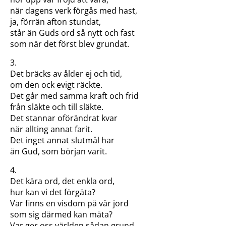
när dagens verk förgås med hast,
ja, förrän afton stundat,
står än Guds ord så nytt och fast
som när det först blev grundat.
3.
Det bräcks av ålder ej och tid,
om den ock evigt räckte.
Det går med samma kraft och frid
från släkte och till släkte.
Det stannar oförändrat kvar
när allting annat farit.
Det inget annat slutmål har
än Gud, som början varit.
4.
Det kära ord, det enkla ord,
hur kan vi det förgäta?
Var finns en visdom på vår jord
som sig därmed kan mäta?
Var ger oss världen sådan grund,