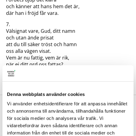
och känner att hans hem det är,
där han i fröjd får vara.
7.
Välsignat vare, Gud, ditt namn
och utan ände prisat
att du till säker tröst och hamn
oss alla vägen visat.
Vem är nu fattig, vem är rik,
när ej ditt ord oss fattas?
Den ena har, den andra lik,
ju det som mest må skattas.
Denna webbplats använder cookies
Vi använder enhetsidentifierare för att anpassa innehållet
Johan Ludvig Runeberg 1855, bearb. | Melodi:
Burkhard Waldis 1553.
och annonserna till användarna, tillhandahålla funktioner
för sociala medier och analysera vår trafik. Vi
Samma melodi:
416
vidarebefordrar även sådana identifierare och annan
Avdelning:
Guds ord
information från din enhet till de sociala medier och
Se psalm
183
i finska psalmboken