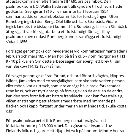
att åstadkomma en efterträdare till 1695 års psalmbok. Den
psalmbok som J. O. Wallin hade varit tillskyndare till och som hade
godkänts i Sverige år 1819 ville man inte ha. I februari 1854
sammanträdde en psalmbokskommitté för första gången. Utom
Runeberg ingick i den Bengt Olof Lille och Lars Stenbäck. Vidare
ingick landets tre biskopar i kommittén. Runeberg, Lille och Stenbäck
åtog sig att var för sig utarbeta ett fullständigt förslag till ny
psalmbok, men endast Runeberg kunde framlägga ett fullständigt
sådant 1856.
Förslaget genomgicks och reviderades vid kommittésammanträden i
februari och mars 1857. Man höll på från kl. 6 - 7 om morgonen till kl
9 - 10 på kvällen Om detta arbete säger Runeberg i ett brev till sin
vän Beskow (14.12.1857) så här:
Förslaget genomgicks "rad för rad, och ord för ord, vägdes, klipptes,
fylldes, jämkades med en sorgfällighet, som skonade varken person
eller möda, Varje uttryck, som inte ansågs hålla prov, förkastades
utan krus, och ett nytt antogs på förslag av än de ene, än de andre,
karl den som först fick ett bättre framkläckt. Bror kan föreställa sig,
vilken ansträngning ett sådant smedarbete med rimmande på
fläcken och i kapp, fortsatt under mer än en månads tid, skulle kosta
oss".
För psalmboksarbetet fick Runeberg en nationalgåva, ett
författarhonorar på 18 000 rubel. Den gåvan var insamlad av
Finlands folk, och gjorde ett djupt intryck på honom. Mindre hedrad