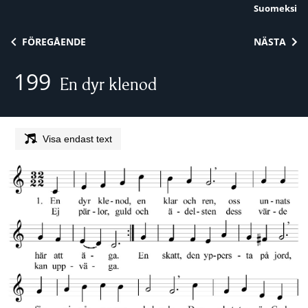
Suomeksi
Skip to content
FÖREGÅENDE
NÄSTA
199
En dyr klenod
Visa endast text