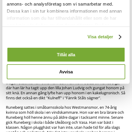
annons- och analysföretag som vi samarbetar med.
Dessa kan i sin tur kombinera informationen med annan
Psalmhistoria
information som du har tillhandahållit eller som de har
samlat in när du har använt deras tjänster. Du kan
Textförfattare
förändra användningen av kakor genom att förändra
Visa detaljer
Johan Ludvig Runeberg (1804 - 1877) föddes i Jakobstad som första
inställningarna från
Kakor (cookies)
-länken i nedre delen
barnet till Lorens Runeberg och hans hustru Anna Maria, f. Malm.
av sidan.
Runeberg blev med tiden Finlands nationalskald och författare till
nationalhymnen "Vårt land", som inleder diktsamlingen "Fänrik Ståls
Tillåt alla
sägner". Runeberg skrev på svenska.
Från fyraårsåldern hade Runeberg ett ovanligt minne. Det var
Avvisa
sommaren 1808 och vän och fiende tågade genom Jakobstad. Också
Kulneff, chef för ett husarregemente, kom till staden. Sin vana
trogen besökte han olika hem där. Han kom också till Runebergs,
där han lär ha tagit upp den lilla Johan Ludvig och gungat honom på
sitt knä. En annan gång lyfte han upp honom i en kakelugnsnisch. Så
finns det också en dikt "Kulneff" i "Fänrik Ståls sägner".
Runeberg sattes i småbarnsskola hos Westmansmor, en 74-årig
kvinna som höll skola i en vindskammare. Hon var en bra lärare och
Runeberg höll henne ännu på äldre dagar i tacksamt minne. Senare
gick Runeberg i skola i både Uleåborg och Vasa. Han var bäst i
klassen. Någon plugghäst var han inte, utan hade tid för alla slags