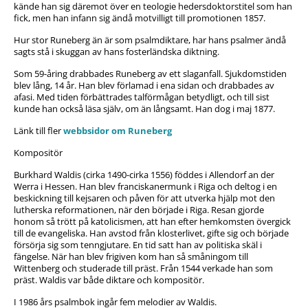
kände han sig däremot över en teologie hedersdoktorstitel som han
fick, men han infann sig ändå motvilligt till promotionen 1857.
Hur stor Runeberg än är som psalmdiktare, har hans psalmer ändå
sagts stå i skuggan av hans fosterländska diktning.
Som 59-åring drabbades Runeberg av ett slaganfall. Sjukdomstiden
blev lång, 14 år. Han blev förlamad i ena sidan och drabbades av
afasi. Med tiden förbättrades talförmågan betydligt, och till sist
kunde han också läsa själv, om än långsamt. Han dog i maj 1877.
Länk till fler
webbsidor om Runeberg
Kompositör
Burkhard Waldis (cirka 1490-cirka 1556) föddes i Allendorf an der
Werra i Hessen. Han blev franciskanermunk i Riga och deltog i en
beskickning till kejsaren och påven för att utverka hjälp mot den
lutherska reformationen, när den började i Riga. Resan gjorde
honom så trött på katolicismen, att han efter hemkomsten övergick
till de evangeliska. Han avstod från klosterlivet, gifte sig och började
försörja sig som tenngjutare. En tid satt han av politiska skäl i
fängelse. När han blev frigiven kom han så småningom till
Wittenberg och studerade till präst. Från 1544 verkade han som
präst. Waldis var både diktare och kompositör.
I 1986 års psalmbok ingår fem melodier av Waldis.