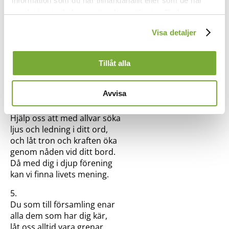
information som du har tillhandahållit eller som de har
trygga för allt hot, all fara.
samlat in när du har använt deras tjänster. Du kan
3.
förändra användningen av kakor genom att förändra
Bli alltjämt vårt skydd på vägen
Visa detaljer
inställningarna från
Kakor (cookies)
-länken i nedre delen
när från hemmets trygga värld
av sidan.
vi en gång skall styra stegen
Tillåt alla
ut på oviss framtidsfärd.
Starka i det goda gör oss,
så att inget ont förför oss.
Avvisa
4.
Hjälp oss att med allvar söka
ljus och ledning i ditt ord,
och låt tron och kraften öka
genom nåden vid ditt bord.
Då med dig i djup förening
kan vi finna livets mening.
5.
Du som till församling enar
alla dem som har dig kär,
låt oss alltid vara grenar