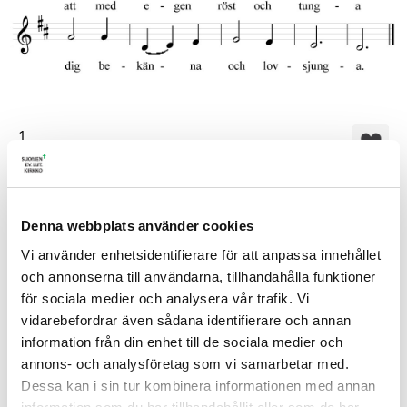
1.
Dina blev vi ren som späda,
Herre, i vårt dopförbund
och vi får som dina träda
inför dig i denna stund,
Denna webbplats använder cookies
att med egen röst och tunga
dig bekänna och lovsjunga.
Vi använder enhetsidentifierare för att anpassa innehållet
och annonserna till användarna, tillhandahålla funktioner
2.
för sociala medier och analysera vår trafik. Vi
Vid de första stegen redan
vidarebefordrar även sådana identifierare och annan
mötte vi din fadersfamn.
information från din enhet till de sociala medier och
I den första bönen sedan
annons- och analysföretag som vi samarbetar med.
fick vi ge dig fadersnamn.
Dessa kan i sin tur kombinera informationen med annan
I din närhet fick vi vara