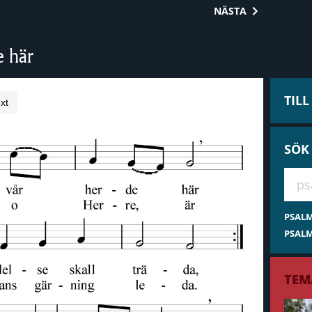
NÄSTA
e här
TIL
xt
SÖK
Hae 
PSAL
PSALM
TEM