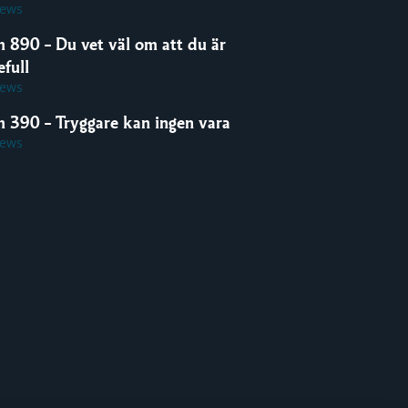
iews
m 890 – Du vet väl om att du är
full
iews
m 390 – Tryggare kan ingen vara
iews