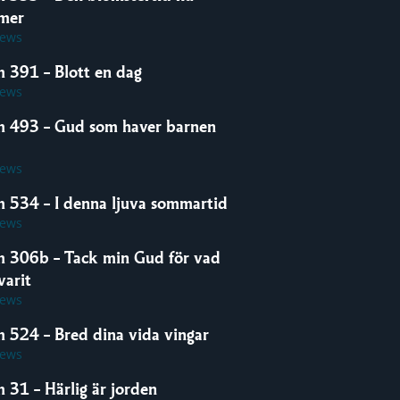
mer
iews
m 391 – Blott en dag
iews
m 493 – Gud som haver barnen
iews
m 534 – I denna ljuva sommartid
iews
m 306b – Tack min Gud för vad
varit
iews
m 524 – Bred dina vida vingar
iews
 31 – Härlig är jorden