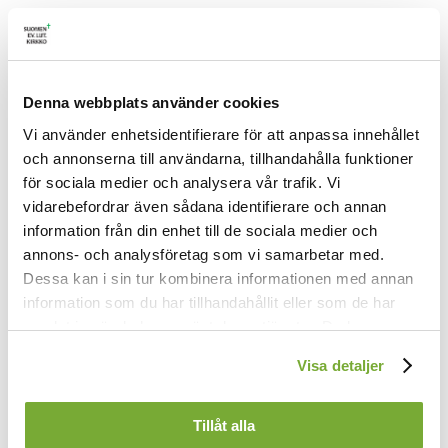
1.
Den enda glädje som jag vet,
den enda frid och salighet,
Denna webbplats använder cookies
den enda lycka som är till
Vi använder enhetsidentifierare för att anpassa innehållet
är den som Jesus giva vill.
och annonserna till användarna, tillhandahålla funktioner
2.
för sociala medier och analysera vår trafik. Vi
Den enda tröst i all min nöd,
vidarebefordrar även sådana identifierare och annan
den enda hjälp mot evig död,
information från din enhet till de sociala medier och
den enda fröjd i allt besvär,
annons- och analysföretag som vi samarbetar med.
det är att äga Jesus kär.
Dessa kan i sin tur kombinera informationen med annan
information som du har tillhandahållit eller som de har
3.
Den enda väg att frälsning få,
samlat in när du har använt deras tjänster. Du kan
det enda sätt att friden nå,
förändra användningen av kakor genom att förändra
Visa detaljer
den enda rening som är god
inställningarna från
Kakor (cookies)
-länken i nedre delen
är Jesu Kristi kors och blod.
av sidan.
Tillåt alla
4.