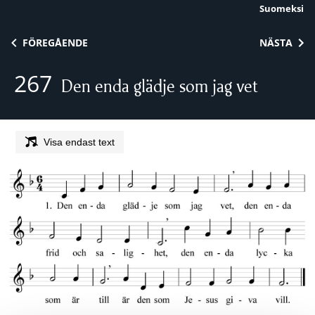
Suomeksi
Skip to content
FÖREGÅENDE
NÄSTA
267
Den enda glädje som jag vet
Visa endast text