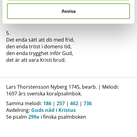
Den enda visdom som jag vet,
den endaste rättfärdighet,
Avvisa
den enda sanna helgelse,
den får vi med vår Frälsare.
5.
Det enda sätt att dö med frid,
den enda tröst i domens tid,
den enda trygghet inför Gud,
det är att vara Kristi brud.
Lars Thorstensson Nyberg 1745, bearb. | Melodi:
1697 års svenska koralpsalmbok.
Samma melodi:
186
|
257
|
462
|
736
Avdelning:
Guds nåd i Kristus
Se psalm
299a
i finska psalmboken