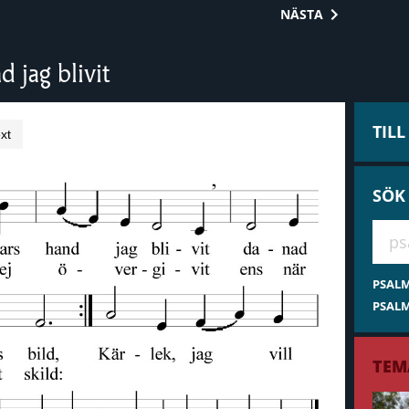
NÄSTA
d jag blivit
TIL
xt
SÖK
Hae 
PSAL
PSALM
TEM