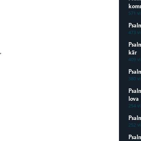
kom
571 v
Psal
473 v
Psal
,
kär
409 v
Psal
380 v
Psal
lova
254 v
Psalm
252 v
Psal