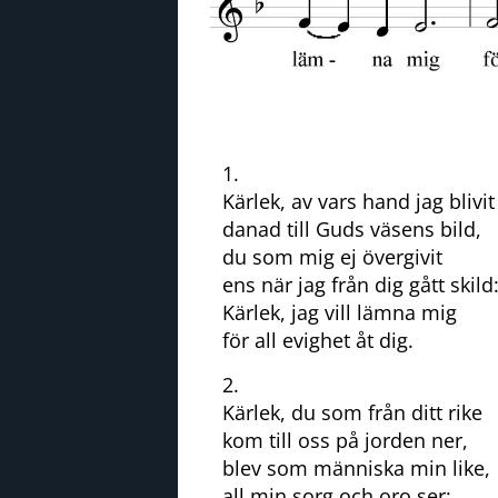
1.
Kärlek, av vars hand jag blivit
danad till Guds väsens bild,
du som mig ej övergivit
ens när jag från dig gått skild
Kärlek, jag vill lämna mig
för all evighet åt dig.
2.
Kärlek, du som från ditt rike
kom till oss på jorden ner,
blev som människa min like,
all min sorg och oro ser: