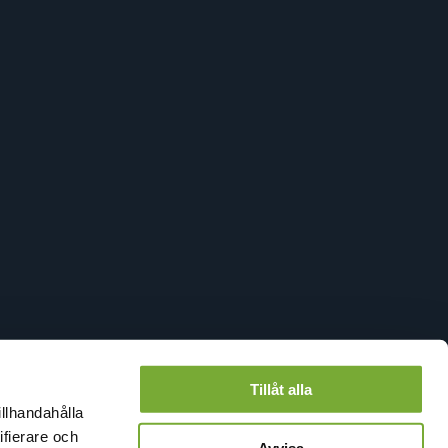
Tillåt alla
illhandahålla
ifierare och
Avvisa