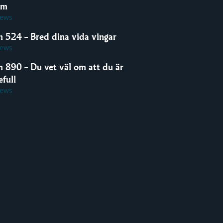
om
iews
m 524 – Bred dina vida vingar
iews
m 890 – Du vet väl om att du är
full
iews