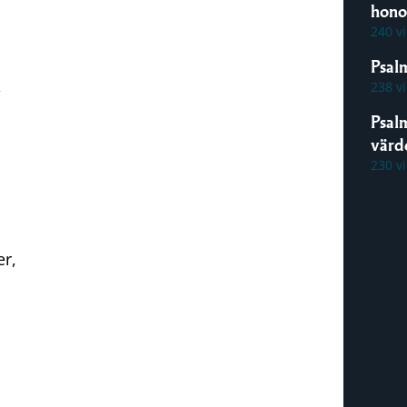
hon
240 v
Psal
,
238 v
Psal
värde
230 v
er,