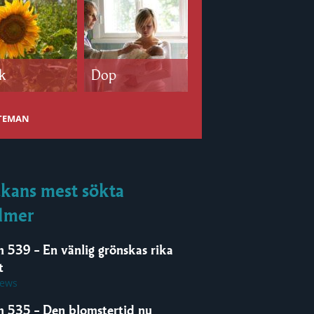
k
Dop
Bröllop
 TEMAN
kans mest sökta
lmer
m 539 – En vänlig grönskas rika
t
iews
m 535 – Den blomstertid nu