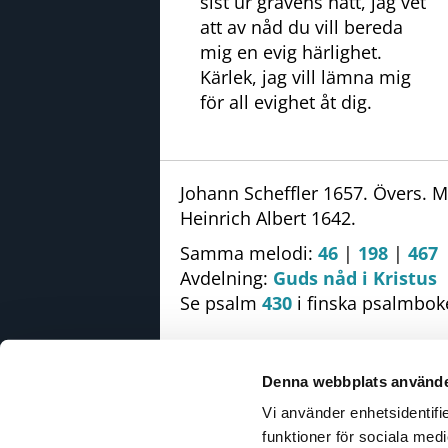
sist ur gravens natt, jag vet
att av nåd du vill bereda
mig en evig härlighet.
Kärlek, jag vill lämna mig
för all evighet åt dig.
Johann Scheffler 1657. Övers. M
Heinrich Albert 1642.
Samma melodi:
46
|
198
|
467
Avdelning:
Guds nåd i Kristus
Se psalm
430
i finska psalmbok
Denna webbplats använde
Vi använder enhetsidentifie
R
funktioner för sociala medi