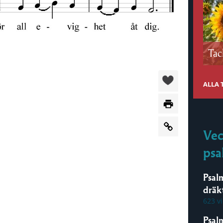
Tac
ALLA
:
Vec
psa
Psal
dräk
623 v
Psal