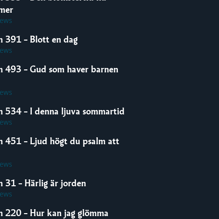
mer
iews
m 391 – Blott en dag
iews
m 493 – Gud som haver barnen
iews
m 534 – I denna ljuva sommartid
iews
m 451 – Ljud högt du psalm att
iews
 31 – Härlig är jorden
iews
m 220 – Hur kan jag glömma