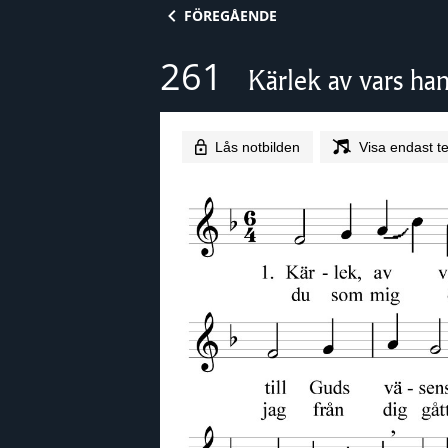
Skip to content
FÖREGÅENDE
261
Kärlek av vars han
Lås notbilden
Visa endast te