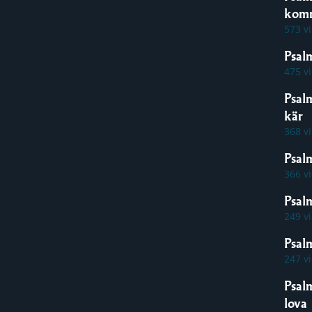
kom
573 v
Psal
475 v
Psal
kär
368 v
Psal
366 v
Psal
249 v
Psalm
247 v
Psal
lova