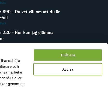
iews
m 890 – Du vet väl om att du är
full
iews
m 220 – Hur kan jag glömma
om
iews
Tillåt alla
illhandahålla
ifierare och
Avvisa
 vi samarbetar
ahållit eller
kakor genom att