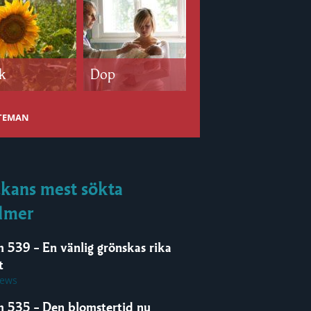
k
Dop
Bröllop
 TEMAN
kans mest sökta
lmer
m 539 – En vänlig grönskas rika
t
iews
m 535 – Den blomstertid nu