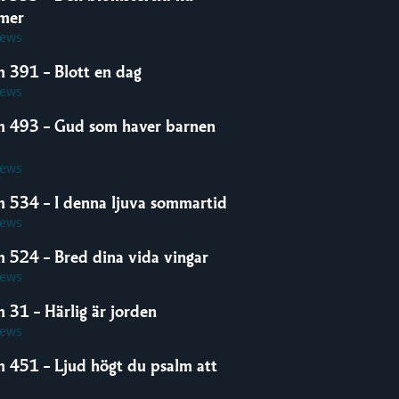
mer
iews
m 391 – Blott en dag
iews
m 493 – Gud som haver barnen
iews
m 534 – I denna ljuva sommartid
iews
m 524 – Bred dina vida vingar
iews
 31 – Härlig är jorden
iews
m 451 – Ljud högt du psalm att