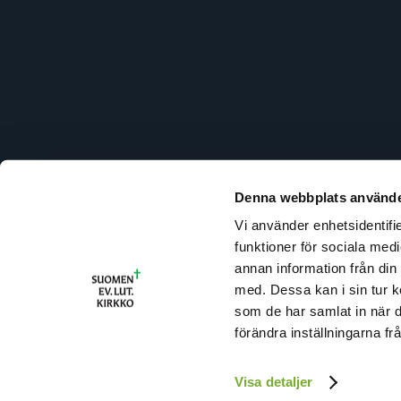
Denna webbplats använde
Vi använder enhetsidentifie
R
funktioner för sociala medi
U
annan information från din
T
med. Dessa kan i sin tur k
I
som de har samlat in när 
(
förändra inställningarna fr
Visa detaljer