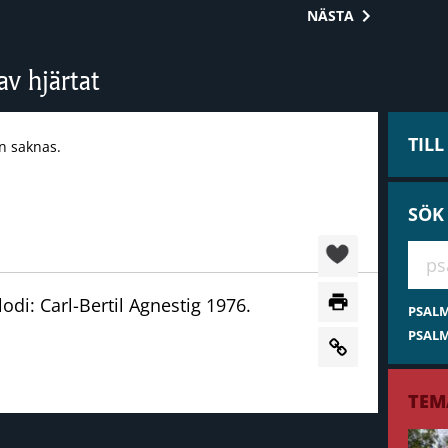
NÄSTA
av hjärtat
TIL
n saknas.
SÖK
Hae 
odi: Carl-Bertil Agnestig 1976.
PSAL
PSALM
TEM