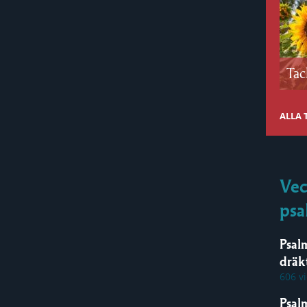
Tac
ALLA
Vec
psa
Psal
dräk
606 v
Psal