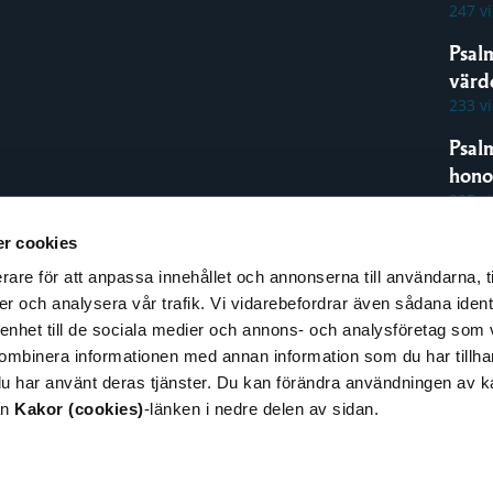
247 v
Psal
värde
233 v
Psal
hon
225 v
r cookies
rare för att anpassa innehållet och annonserna till användarna, t
espons
er och analysera vår trafik. Vi vidarebefordrar även sådana ident
pphovsrätt
 enhet till de sociala medier och annons- och analysföretag som
illgänglighet
ombinera informationen med annan information som du har tillhand
nformation om kakor
du har använt deras tjänster. Du kan förändra användningen av 
cookies)
ån
Kakor (cookies)
-länken i nedre delen av sidan.