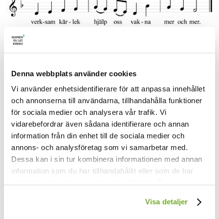
1.
För att folken måtte helas,
Denna webbplats använder cookies
Herre, samfällt här vi ber,
Vi använder enhetsidentifierare för att anpassa innehållet
för en rättvis, jämn fördelning
och annonserna till användarna, tillhandahålla funktioner
av det goda jorden ger.
för sociala medier och analysera vår trafik. Vi
Till ett liv i verksam kärlek
hjälp oss vakna mer och mer.
vidarebefordrar även sådana identifierare och annan
information från din enhet till de sociala medier och
2.
annons- och analysföretag som vi samarbetar med.
Led oss, Fader, fram till frihet,
Dessa kan i sin tur kombinera informationen med annan
lyft förtvivlan från din värld,
information som du har tillhandahållit eller som de har
att i fred vi alla lever
samlat in när du har använt deras tjänster. Du kan
utan hat och våld och svärd.
förändra användningen av kakor genom att förändra
Visa hur med hjärtats omsorg
Visa detaljer
livet blir en hoppfull färd.
inställningarna från
Kakor (cookies)
-länken i nedre delen
av sidan.