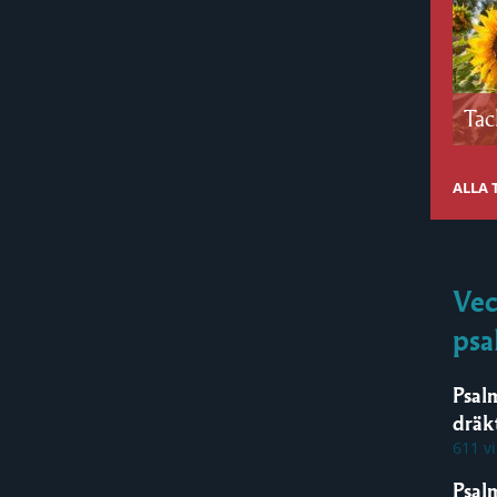
Tac
ALLA
Vec
psa
Psal
dräk
611 v
Psal