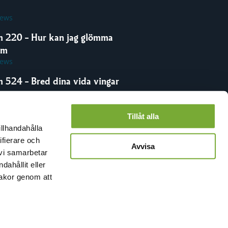
iews
m 220 – Hur kan jag glömma
om
iews
m 524 – Bred dina vida vingar
iews
Tillåt alla
illhandahålla
ifierare och
Avvisa
 vi samarbetar
ahållit eller
kakor genom att