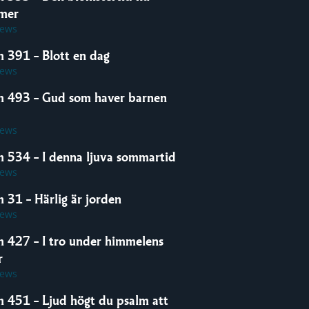
mer
iews
m 391 – Blott en dag
iews
m 493 – Gud som haver barnen
iews
m 534 – I denna ljuva sommartid
iews
 31 – Härlig är jorden
iews
m 427 – I tro under himmelens
r
iews
m 451 – Ljud högt du psalm att