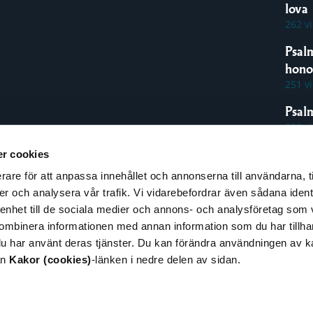
lova
262 v
Psal
hon
251 v
Psal
238 v
r cookies
rare för att anpassa innehållet och annonserna till användarna, t
espons
er och analysera vår trafik. Vi vidarebefordrar även sådana ident
pphovsrätt
 enhet till de sociala medier och annons- och analysföretag som
illgänglighet
ombinera informationen med annan information som du har tillhand
nformation om kakor
du har använt deras tjänster. Du kan förändra användningen av 
cookies)
ån
Kakor (cookies)
-länken i nedre delen av sidan.