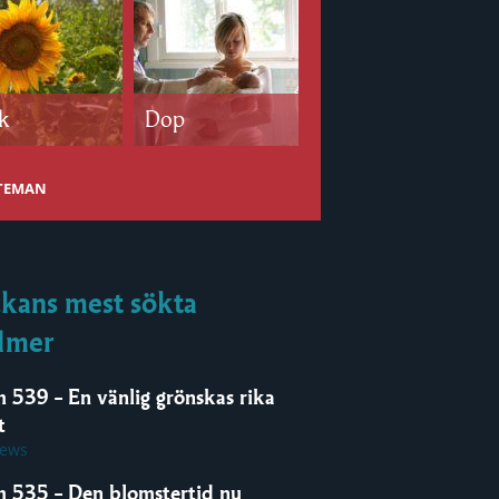
k
Dop
Bröllop
 TEMAN
kans mest sökta
lmer
m 539 – En vänlig grönskas rika
t
iews
m 535 – Den blomstertid nu