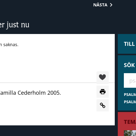
NÄSTA
er just nu
TIL
n saknas.
SÖK
Hae 
Camilla Cederholm 2005.
PSAL
PSALM
TEM