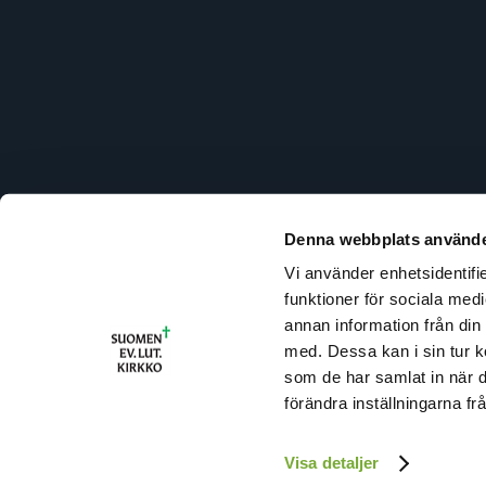
Denna webbplats använde
Vi använder enhetsidentifie
R
funktioner för sociala medi
U
annan information från din
T
med. Dessa kan i sin tur k
I
som de har samlat in när 
(
förändra inställningarna fr
Visa detaljer