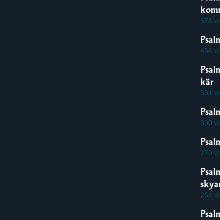
kom
578 v
Psal
454 v
Psal
kär
391 v
Psal
390 v
Psalm
270 v
Psal
skya
264 v
Psal