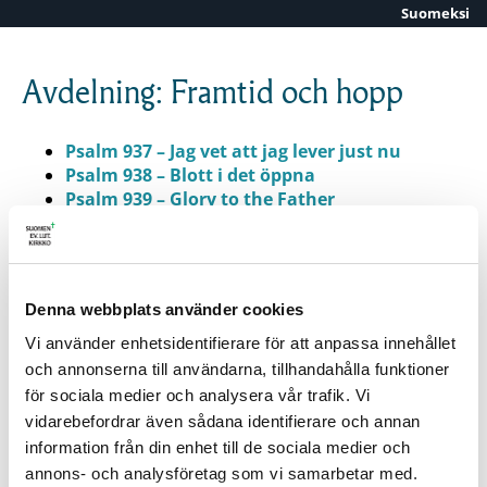
Suomeksi
Skip to content
Avdelning: Framtid och hopp
Psalm 937 – Jag vet att jag lever just nu
Psalm 938 – Blott i det öppna
Psalm 939 – Glory to the Father
Psalm 940 – Vi söker sanningen
Psalm 941 – Som solen glöder
Psalm 942 – När livet inte blir som vi har
tänkt oss
Denna webbplats använder cookies
Psalm 943 – Tårarna vattnar fattigas jord
Psalm 944 – Kvällens tystnad
Vi använder enhetsidentifierare för att anpassa innehållet
Psalm 945 – Som en flod genom tiden
och annonserna till användarna, tillhandahålla funktioner
Psalm 946 – Jag är med er alla dagar
för sociala medier och analysera vår trafik. Vi
Psalm 947 – Må din väg gå dig till mötes
vidarebefordrar även sådana identifierare och annan
information från din enhet till de sociala medier och
ALLA PSALMER
|
TEMA
|
AVDELNING
annons- och analysföretag som vi samarbetar med.