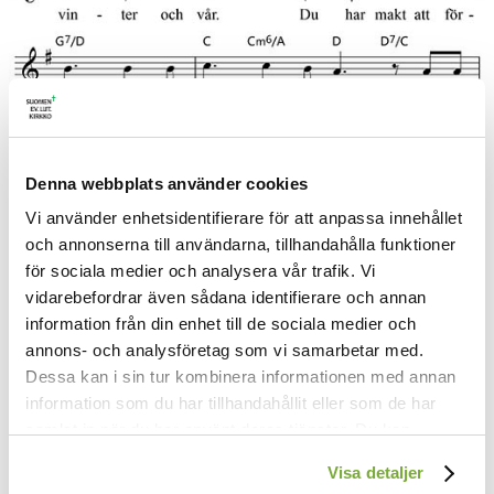
Denna webbplats använder cookies
Vi använder enhetsidentifierare för att anpassa innehållet
och annonserna till användarna, tillhandahålla funktioner
för sociala medier och analysera vår trafik. Vi
1.
Som en flod genom tiden
vidarebefordrar även sådana identifierare och annan
går din kraft genom världen.
information från din enhet till de sociala medier och
Du ger sommar och höst,
annons- och analysföretag som vi samarbetar med.
du ger vinter och vår.
Dessa kan i sin tur kombinera informationen med annan
Du har makt att förvandla
information som du har tillhandahållit eller som de har
vårt liv mycket mer,
samlat in när du har använt deras tjänster. Du kan
mycket mer
förändra användningen av kakor genom att förändra
än vi nånsin förstår.
Visa detaljer
inställningarna från
Kakor (cookies)
-länken i nedre delen