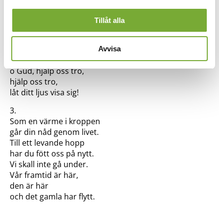
2.
av sidan.
Som en ton över berget
Tillåt alla
ekar hopp i vårt mörker
och vi frambär vårt liv
som ett offer till dig.
Avvisa
Ge oss mod att förändras,
o Gud, hjälp oss tro,
hjälp oss tro,
låt ditt ljus visa sig!
3.
Som en värme i kroppen
går din nåd genom livet.
Till ett levande hopp
har du fött oss på nytt.
Vi skall inte gå under.
Vår framtid är här,
den är här
och det gamla har flytt.