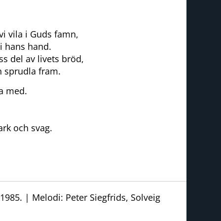
i vila i Guds famn,
i hans hand.
s del av livets bröd,
 sprudla fram.
ra med.
tark och svag.
 1985. | Melodi: Peter Siegfrids, Solveig