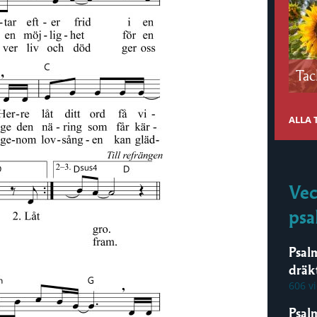
Tac
ALLA
Vec
psa
Psal
dräk
606 v
Psal