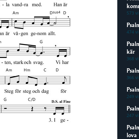
kom
573 v
Psal
474 v
Psal
kär
368 v
Psal
366 v
Psal
249 v
Psalm
247 v
Psal
lova