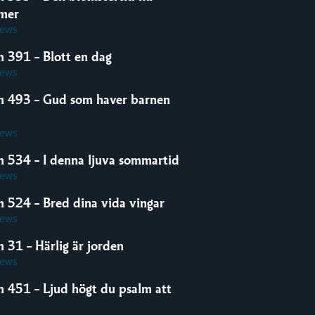
mer
iews
m 391 – Blott en dag
iews
m 493 – Gud som haver barnen
iews
m 534 – I denna ljuva sommartid
iews
m 524 – Bred dina vida vingar
iews
 31 – Härlig är jorden
iews
m 451 – Ljud högt du psalm att