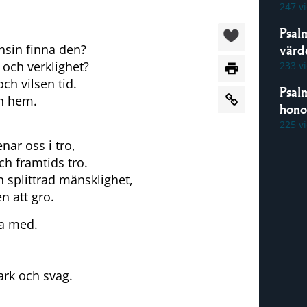
247 v
Psal
nsin finna den?
värde
och verklighet?
233 v
och vilsen tid.
Psal
en hem.
hon
225 v
nar oss i tro,
ch framtids tro.
n splittrad mänsklighet,
n att gro.
ra med.
tark och svag.