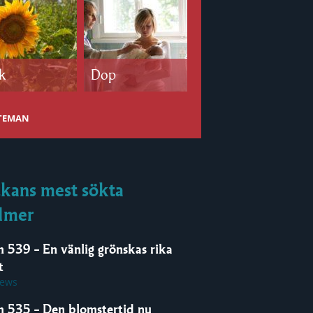
k
Dop
Bröllop
 TEMAN
kans mest sökta
lmer
m 539 – En vänlig grönskas rika
t
iews
m 535 – Den blomstertid nu