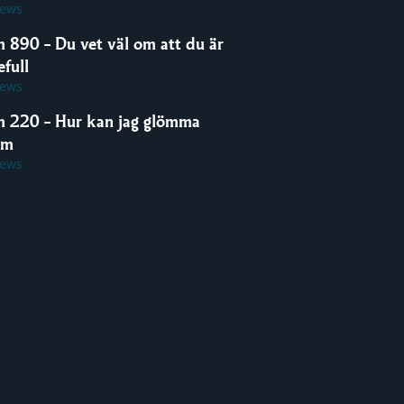
iews
m 890 – Du vet väl om att du är
full
iews
m 220 – Hur kan jag glömma
om
iews