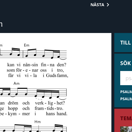
NÄSTA
n
TIL
SÖK
Hae 
PSAL
PSALM
TEM