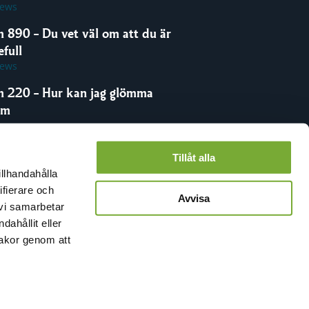
iews
m 890 – Du vet väl om att du är
full
iews
m 220 – Hur kan jag glömma
om
iews
Tillåt alla
illhandahålla
ifierare och
Avvisa
 vi samarbetar
ahållit eller
kakor genom att