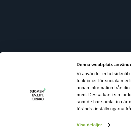
Denna webbplats använde
Vi använder enhetsidentifie
R
funktioner för sociala medi
U
annan information från din
T
med. Dessa kan i sin tur k
I
som de har samlat in när 
(
förändra inställningarna fr
Visa detaljer