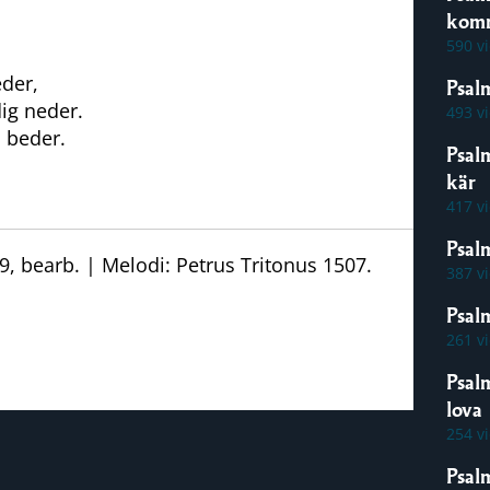
kom
590 v
eder,
Psal
ig neder.
493 v
m beder.
Psal
kär
417 v
Psal
, bearb. | Melodi: Petrus Tritonus 1507.
387 v
Psalm
261 v
Psal
lova
254 v
Psal