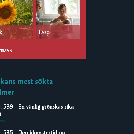
k
Dop
Bröllop
 TEMAN
kans mest sökta
lmer
m 539 – En vänlig grönskas rika
t
iews
m 535 – Den blomstertid nu