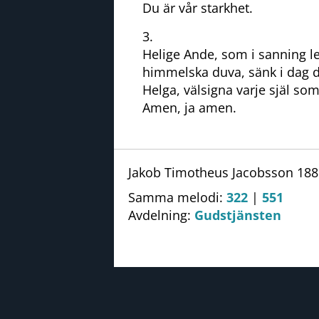
Du är vår starkhet.
3.
Helige Ande, som i sanning l
himmelska duva, sänk i dag d
Helga, välsigna varje själ so
Amen, ja amen.
Jakob Timotheus Jacobsson 1889
Samma melodi:
322
|
551
Avdelning:
Gudstjänsten