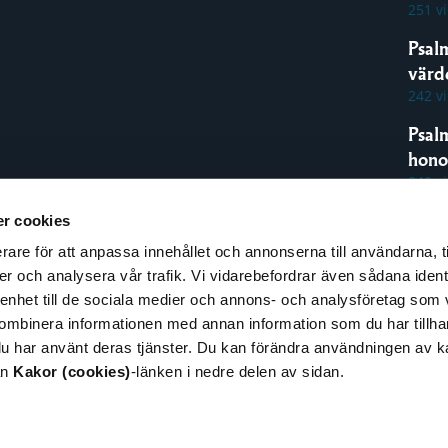
251 v
Psal
värde
242 v
Psal
hon
240 v
r cookies
rare för att anpassa innehållet och annonserna till användarna, t
espons
er och analysera vår trafik. Vi vidarebefordrar även sådana ident
pphovsrätt
 enhet till de sociala medier och annons- och analysföretag som
illgänglighet
ombinera informationen med annan information som du har tillhand
nformation om kakor
du har använt deras tjänster. Du kan förändra användningen av 
cookies)
ån
Kakor (cookies)
-länken i nedre delen av sidan.