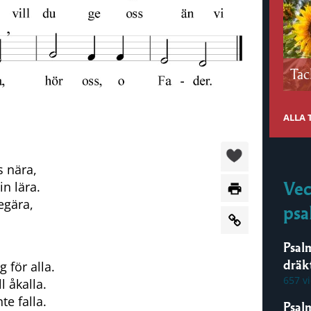
Tac
ALLA
s nära,
Vec
in lära.
egära,
psa
Psal
dräk
 för alla.
657 v
l åkalla.
te falla.
Psal