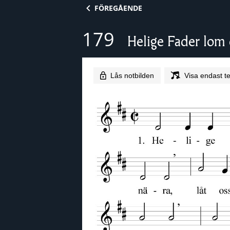
Skip to content
FÖREGÅENDE
179
Helige Fader lom 
Lås notbilden
Visa endast te