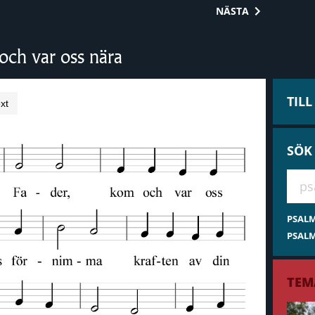
NÄSTA
och var oss nära
TIL
xt
SÖK
Hae 
PSAL
PSALM
TEM