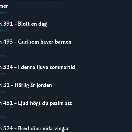
mer
iews
m 391 – Blott en dag
iews
m 493 – Gud som haver barnen
iews
m 534 – I denna ljuva sommartid
iews
 31 – Härlig är jorden
iews
m 451 – Ljud högt du psalm att
iews
m 524 – Bred dina vida vingar