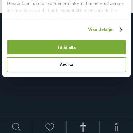
Dessa kan i sin tur kombinera informationen med annan
information som du har tillhandahållit eller som de har
samlat in när du har använt deras tjänster. Du kan
förändra användningen av kakor genom att förändra
Visa detaljer
inställningarna från
Kakor (cookies)
-länken i nedre delen
av sidan.
Tillåt alla
Avvisa