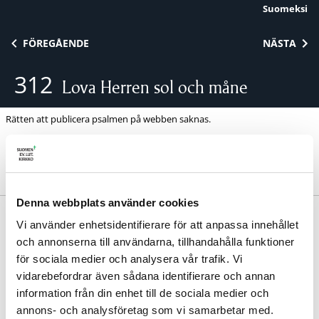
Suomeksi
Skip to content
FÖREGÅENDE
NÄSTA
312
Lova Herren sol och måne
Rätten att publicera psalmen på webben saknas.
Denna webbplats använder cookies
Anders Frostenson 1958. | Melodi: Lennart
Vi använder enhetsidentifierare för att anpassa innehållet
Wenström-Lekare 1958.
och annonserna till användarna, tillhandahålla funktioner
Samma melodi:
446
för sociala medier och analysera vår trafik. Vi
Avdelning:
Glädje och tacksamhet
vidarebefordrar även sådana identifierare och annan
information från din enhet till de sociala medier och
annons- och analysföretag som vi samarbetar med.