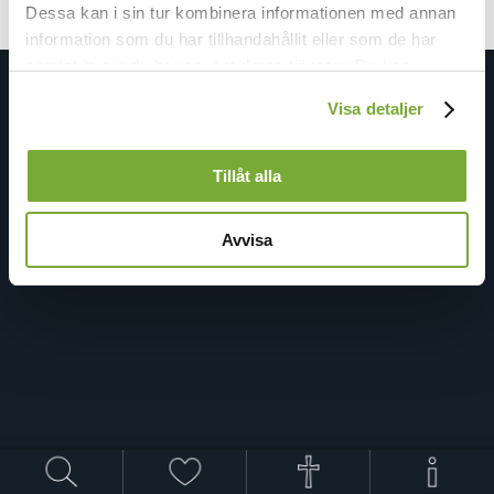
Dessa kan i sin tur kombinera informationen med annan
information som du har tillhandahållit eller som de har
samlat in när du har använt deras tjänster. Du kan
förändra användningen av kakor genom att förändra
Visa detaljer
inställningarna från
Kakor (cookies)
-länken i nedre delen
av sidan.
Tillåt alla
Avvisa