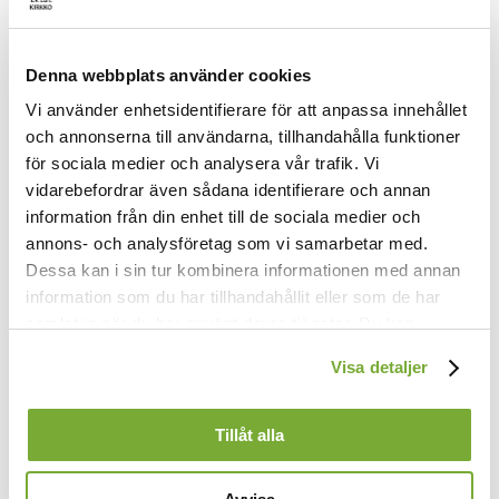
Denna webbplats använder cookies
1.
Vi använder enhetsidentifierare för att anpassa innehållet
Uti din nåd, o Fader blid,
och annonserna till användarna, tillhandahålla funktioner
befaller jag i all min tid
för sociala medier och analysera vår trafik. Vi
min arma själ och vad jag har.
vidarebefordrar även sådana identifierare och annan
Tag, Herre, allt i ditt förvar.
information från din enhet till de sociala medier och
2.
annons- och analysföretag som vi samarbetar med.
Min kropp, min själ och ande är
Dessa kan i sin tur kombinera informationen med annan
din egendom, o Herre kär.
information som du har tillhandahållit eller som de har
Bevara själv vad dig tillhör,
samlat in när du har använt deras tjänster. Du kan
att intet ont mig skada gör.
förändra användningen av kakor genom att förändra
Visa detaljer
3.
inställningarna från
Kakor (cookies)
-länken i nedre delen
I dig är jag av hjärtat nöjd.
av sidan.
Du är min enda tröst och fröjd.
Tillåt alla
Uti min nöd och stora brist
är du min hjälp, det vet jag visst.