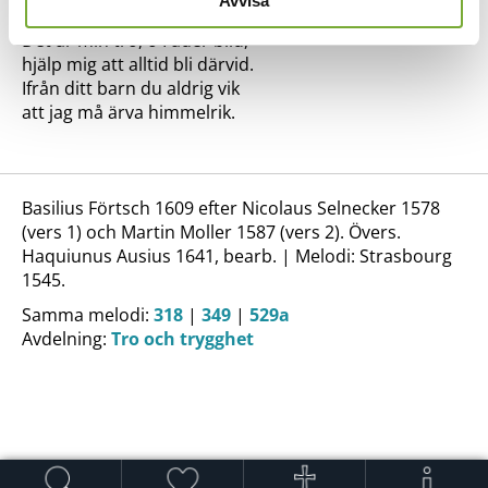
Avvisa
4.
Det är min tro, o Fader blid,
hjälp mig att alltid bli därvid.
Ifrån ditt barn du aldrig vik
att jag må ärva himmelrik.
Basilius Förtsch 1609 efter Nicolaus Selnecker 1578
(vers 1) och Martin Moller 1587 (vers 2). Övers.
Haquiunus Ausius 1641, bearb. | Melodi: Strasbourg
1545.
Samma melodi:
318
|
349
|
529a
Avdelning:
Tro och trygghet