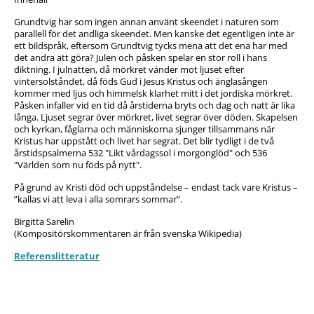
Grundtvig har som ingen annan använt skeendet i naturen som
parallell för det andliga skeendet. Men kanske det egentligen inte är
ett bildspråk, eftersom Grundtvig tycks mena att det ena har med
det andra att göra? Julen och påsken spelar en stor roll i hans
diktning. I julnatten, då mörkret vänder mot ljuset efter
vintersolståndet, då föds Gud i Jesus Kristus och änglasången
kommer med ljus och himmelsk klarhet mitt i det jordiska mörkret.
Påsken infaller vid en tid då årstiderna bryts och dag och natt är lika
långa. Ljuset segrar över mörkret, livet segrar över döden. Skapelsen
och kyrkan, fåglarna och människorna sjunger tillsammans när
Kristus har uppstått och livet har segrat. Det blir tydligt i de två
årstidspsalmerna 532 "Likt vårdagssol i morgonglöd" och 536
"Världen som nu föds på nytt".
På grund av Kristi död och uppståndelse – endast tack vare Kristus –
”kallas vi att leva i alla somrars sommar”.
Birgitta Sarelin
(Kompositörskommentaren är från svenska Wikipedia)
Referenslitteratur