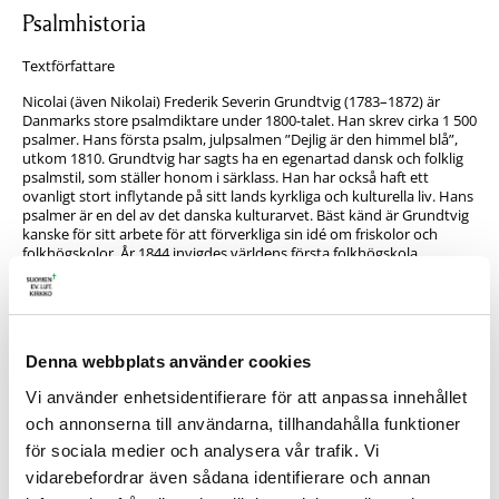
Psalmhistoria
Textförfattare
Nicolai (även Nikolai) Frederik Severin Grundtvig (1783–1872) är
Danmarks store psalmdiktare under 1800-talet. Han skrev cirka 1 500
psalmer. Hans första psalm, julpsalmen ”Dejlig är den himmel blå”,
utkom 1810. Grundtvig har sagts ha en egenartad dansk och folklig
psalmstil, som ställer honom i särklass. Han har också haft ett
ovanligt stort inflytande på sitt lands kyrkliga och kulturella liv. Hans
psalmer är en del av det danska kulturarvet. Bäst känd är Grundtvig
kanske för sitt arbete för att förverkliga sin idé om friskolor och
folkhögskolor. År 1844 invigdes världens första folkhögskola,
Rødding højskole i Sønderjylland. ”Menneske først og kristen så”
(människa först och kristen sedan) är ett berömt uttryck av
Grundtvig. Också på det politiska området var han aktiv. Han var
medlem i den riksdag som stiftade 1849 års danska grundlag.
Denna webbplats använder cookies
Grundtvig föddes den 8 september 1783 i Udby på Själland. År 1811
blev han prästvigd. Efter ”den mageløse opdagelse” 1825 kom han
Vi använder enhetsidentifierare för att anpassa innehållet
att kraftigt framhäva trosbekännelsens betydelse. Han menade att
trosbekännelsen innehåller Guds tal till oss i minst lika hög grad som
och annonserna till användarna, tillhandahålla funktioner
Bibeln. För sina teologiska åsikters skull sattes Grundtvig under
för sociala medier och analysera vår trafik. Vi
censur och hans psalmer fick inte sjungas. År 1826 avsade han sig
vidarebefordrar även sådana identifierare och annan
därför prästämbetet efter hårda duster med prästkolleger och
kyrkliga myndigheter. Från 1839 till sin död 1872, en vecka innan han