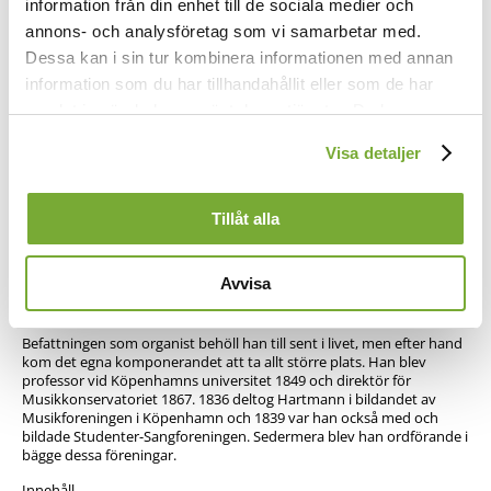
information från din enhet till de sociala medier och
skulle ha fyllt 89 år, verkade Grundtvig igen som präst, och nu hade
annons- och analysföretag som vi samarbetar med.
han fått större frihet med psalmerna. Han arbetade in i det sista.
Som 78-åring blev han hedrad med en biskopstitel utan att ha något
Dessa kan i sin tur kombinera informationen med annan
biskopsämbete.
information som du har tillhandahållit eller som de har
Kompositör
samlat in när du har använt deras tjänster. Du kan
förändra användningen av kakor genom att förändra
Johann Peter Emilius Hartmann, vanligen skrivet J.P.E. Hartmann,
Visa detaljer
född 14 maj 1805, död 10 mars 1900, var en av Danmarks mest
inställningarna från
Kakor (cookies)
-länken i nedre delen
inflytelserika tonsättare. Hans körverk Vølvens spådom är upptagen
av sidan.
i Danmarks kulturkanon.
Tillåt alla
Hartmann var son till musikern August Wilhelm Hartmann och
utbildade sig till jurist. Han var också en skicklig organist och blev
redan som 19-åring utnämnd till organist i Garnisonskirken i
Avvisa
Köpenhamn och efterträdde där sin far. 1827 blev han lärare vid det
nyligen inrättade Det Kongelige Danske Musikkonservatorium.
Befattningen som organist behöll han till sent i livet, men efter hand
kom det egna komponerandet att ta allt större plats. Han blev
professor vid Köpenhamns universitet 1849 och direktör för
Musikkonservatoriet 1867. 1836 deltog Hartmann i bildandet av
Musikforeningen i Köpenhamn och 1839 var han också med och
bildade Studenter-Sangforeningen. Sedermera blev han ordförande i
bägge dessa föreningar.
Innehåll