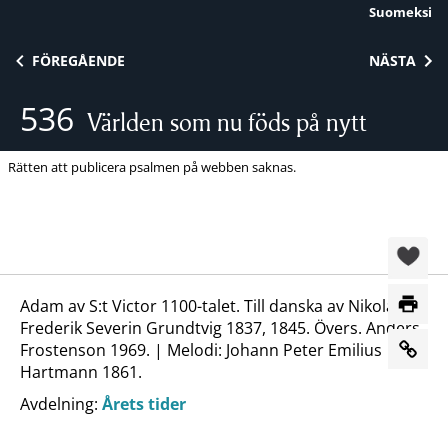
Suomeksi
Skip to content
FÖREGÅENDE
NÄSTA
536
Världen som nu föds på nytt
Rätten att publicera psalmen på webben saknas.
Adam av S:t Victor 1100-talet. Till danska av Nikolai
Frederik Severin Grundtvig 1837, 1845. Övers. Anders
Frostenson 1969. | Melodi: Johann Peter Emilius
Hartmann 1861.
Avdelning:
Årets tider