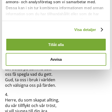
annons- och analysföretag som vi samarbetar med.
och låt oss härinne ana
Dessa kan i sin tur kombinera informationen med annan
mer än vad vi redan vet
information som du har tillhandahållit eller som de har
om din godhet, om din makt
samlat in när du har använt deras tjänster. Du kan
när vi ser din kyrkas prakt.
Och att du är här vi känner
förändra användningen av kakor genom att förändra
Visa detaljer
när vi sitter här som vänner.
inställningarna från
Kakor (cookies)
-länken i nedre delen
av sidan.
3.
Tillåt alla
Låt de ting som pryder kyrkan
också spegla vem du är.
Konstverk, föremål och färger
Avvisa
budskap om ditt väsen bär.
Låt också på samma sätt
oss få spegla vad du gett.
Gud, ta oss i bruk i världen
och välsigna oss på färden.
4.
Herre, du som skapat allting,
du vår tillflykt och vår tröst,
vi vill sjunga till din ära,