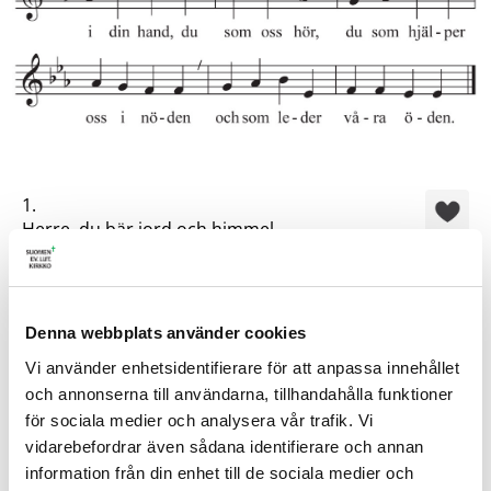
1.
Herre, du bär jord och himmel,
du bär livet i din famn.
Du ger mening åt vår strävan,
ser oss alla, vet vårt namn.
Vi får lämna allt vi gör
Denna webbplats använder cookies
i din hand, du som oss hör,
Vi använder enhetsidentifierare för att anpassa innehållet
du som hjälper oss i nöden
och annonserna till användarna, tillhandahålla funktioner
och som leder våra öden.
för sociala medier och analysera vår trafik. Vi
2.
vidarebefordrar även sådana identifierare och annan
Herre, låt vår kyrka vara
information från din enhet till de sociala medier och
vittne om din helighet