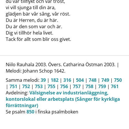
du vår tillflykt och vår tröst,
vi vill sjunga till din ära,
glädjen bär vår sång, vår röst.
Du är Herren, du är här.
Du är den som var och är.
Dig vi tillhör hela livet.
Tack för allt som blir oss givet.
Niilo Rauhala 2003. Övers. Catharina Östman 2003. |
Melodi: Johann Schop 1642.
Samma melodi:
39
|
182
|
316
|
504
|
748
|
749
|
750
|
751
|
752
|
753
|
755
|
756
|
757
|
758
|
759
|
761
Avdelning:
Välsignelse av industrianläggning,
kontorslokal eller arbetsplats (Sånger för kyrkliga
förrättningar)
Se psalm
850
i finska psalmboken