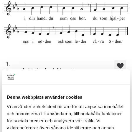
1.
Herre, du bär jord och himmel,
du bär livet i din famn.
Du ger mening åt vår strävan,
ser oss alla, vet vårt namn.
Vi får lämna allt vi gör
Denna webbplats använder cookies
i din hand, du som oss hör,
Vi använder enhetsidentifierare för att anpassa innehållet
du som hjälper oss i nöden
och annonserna till användarna, tillhandahålla funktioner
och som leder våra öden.
för sociala medier och analysera vår trafik. Vi
2.
vidarebefordrar även sådana identifierare och annan