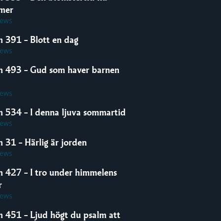
mer
iews
m 391 – Blott en dag
iews
m 493 – Gud som haver barnen
iews
m 534 – I denna ljuva sommartid
iews
 31 – Härlig är jorden
iews
m 427 – I tro under himmelens
r
iews
m 451 – Ljud högt du psalm att