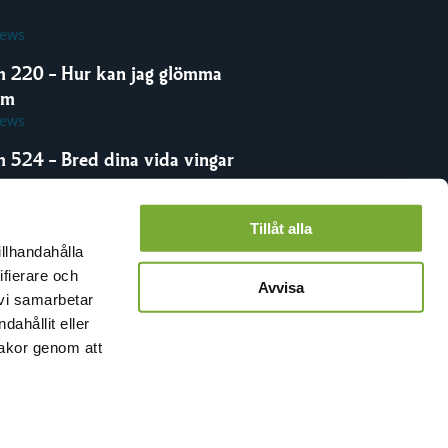
iews
m 220 – Hur kan jag glömma
om
iews
m 524 – Bred dina vida vingar
iews
Tillåt alla
illhandahålla
ifierare och
Avvisa
 vi samarbetar
ahållit eller
kakor genom att