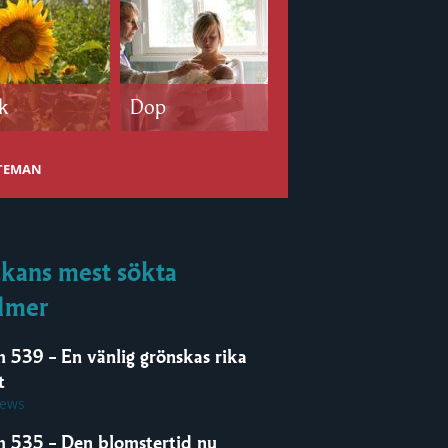
k
Dop
Bröllop
 TEMAN
kans mest sökta
lmer
m 539 – En vänlig grönskas rika
t
iews
m 535 – Den blomstertid nu