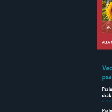
Tac
ALLA
Vec
psa
Psal
dräk
619 v
Psal