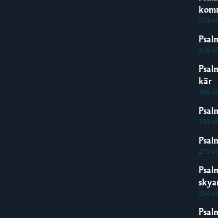
kom
579 v
Psal
458 v
Psal
kär
396 v
Psal
393 v
Psalm
275 v
Psal
skya
264 v
Psal