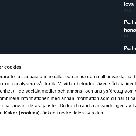
lova
262 v
Psal
hon
251 v
Psal
242 v
r cookies
rare för att anpassa innehållet och annonserna till användarna, t
espons
er och analysera vår trafik. Vi vidarebefordrar även sådana ident
pphovsrätt
 enhet till de sociala medier och annons- och analysföretag som
illgänglighet
ombinera informationen med annan information som du har tillhand
nformation om kakor
du har använt deras tjänster. Du kan förändra användningen av 
cookies)
ån
Kakor (cookies)
-länken i nedre delen av sidan.