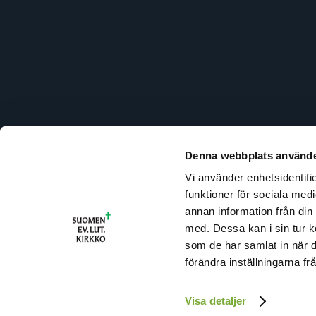
Denna webbplats använde
Vi använder enhetsidentifie
R
funktioner för sociala medi
U
annan information från din
T
med. Dessa kan i sin tur k
I
som de har samlat in när 
(
förändra inställningarna fr
Visa detaljer