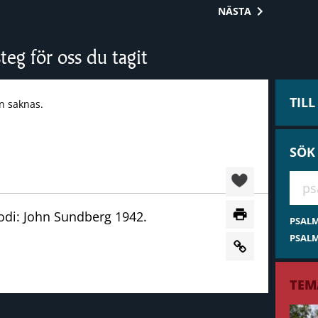
NÄSTA
teg för oss du tagit
TIL
n saknas.
SÖK
Hae 
odi: John Sundberg 1942.
PSAL
PSALM
TEM