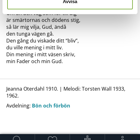
Avvisa
2.
Om än den väg som för till dig
är smärtornas och dödens stig,
så lär mig vilja, Gud, ändå
den tunga vägen gå.
Den gång du viskade ditt “bliv”,
du ville mening i mitt liv.
Din mening i mitt väsen skriv,
min Fader och min Gud.
Jeanna Oterdahl 1910. | Melodi: Torsten Wall 1933,
1962.
Avdelning:
Bön och förbön