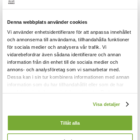
Denna webbplats använder cookies
Vi använder enhetsidentifierare för att anpassa innehållet
och annonserna till användarna, tillhandahålla funktioner
för sociala medier och analysera vår trafik. Vi
vidarebefordrar även sådana identifierare och annan
information från din enhet till de sociala medier och
annons- och analysföretag som vi samarbetar med.
Dessa kan i sin tur kombinera informationen med annan
1.
information som du har tillhandahållit eller som de har
O du som ser, o du som vet
samlat in när du har använt deras tjänster. Du kan
vart stackars väsens hemlighet,
förändra användningen av kakor genom att förändra
som också vet, långt mer än jag,
Visa detaljer
mitt väsens natt och dag,
inställningarna från
Kakor (cookies)
-länken i nedre delen
tag allt jag äger i din hand,
av sidan.
bränn slagget med din renhets brand,
Tillåt alla
och låt mig leva i ditt land,
min Fader och min Gud.