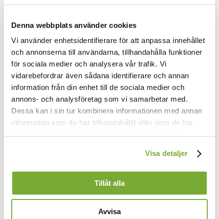
Denna webbplats använder cookies
Vi använder enhetsidentifierare för att anpassa innehållet
och annonserna till användarna, tillhandahålla funktioner
1.
för sociala medier och analysera vår trafik. Vi
Att bedja är ej endast att begära,
vidarebefordrar även sådana identifierare och annan
att själviskt ropa: Giv mig, Herre, giv!”
information från din enhet till de sociala medier och
Att bedja är att komma Gud så nära
annons- och analysföretag som vi samarbetar med.
att han blir livet i vårt eget liv.
Dessa kan i sin tur kombinera informationen med annan
2.
information som du har tillhandahållit eller som de har
Att bedja är att helt sig själv förglömma
samlat in när du har använt deras tjänster. Du kan
i bönen: “Ske din vilja, icke min”,
förändra användningen av kakor genom att förändra
att låta nåden rika källsprång strömma
Visa detaljer
inställningarna från
Kakor (cookies)
-länken i nedre delen
i egen tomhet, eget armod in.
av sidan.
3.
Tillåt alla
Att bedja, det är kraften att försaka,
att mitt i stormen vara trygg och still
Avvisa
och visa alla varför fast tillbaka