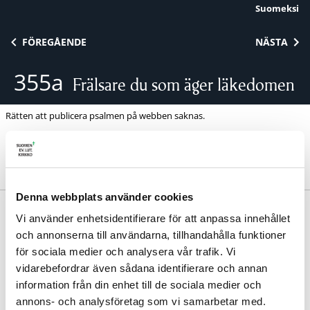
Suomeksi
Skip to content
FÖREGÅENDE
NÄSTA
355a
Frälsare du som äger läkedomen
Rätten att publicera psalmen på webben saknas.
Denna webbplats använder cookies
Kirsten Dorothea Aagaard Hansen 1877, 1878. Övers.
Vi använder enhetsidentifierare för att anpassa innehållet
Britt Gerda Hallqvist 1968. | Melodi: Erkki Melartin
och annonserna till användarna, tillhandahålla funktioner
1923.
för sociala medier och analysera vår trafik. Vi
Samma melodi:
82
|
328
|
501
|
572
vidarebefordrar även sådana identifierare och annan
Avdelning:
Skuld och förlåtelse
information från din enhet till de sociala medier och
Se psalm
289
i finska psalmboken
annons- och analysföretag som vi samarbetar med.