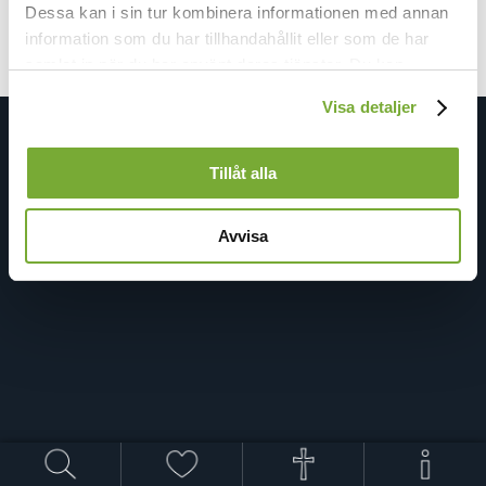
Dessa kan i sin tur kombinera informationen med annan
information som du har tillhandahållit eller som de har
samlat in när du har använt deras tjänster. Du kan
förändra användningen av kakor genom att förändra
Visa detaljer
inställningarna från
Kakor (cookies)
-länken i nedre delen
av sidan.
Tillåt alla
Avvisa